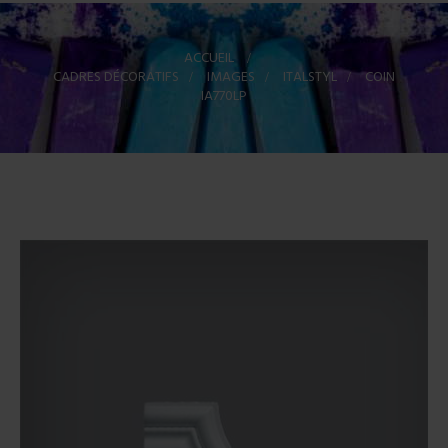
ACCUEIL
>
CADRES DÉCORATIFS
>
IMAGES
>
ITALSTYL
>
COIN
IA770LP