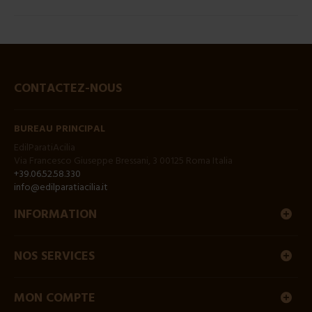
CONTACTEZ-NOUS
BUREAU PRINCIPAL
EdilParatiAcilia
Via Francesco Giuseppe Bressani, 3 00125 Roma Italia
+39.06.52.58.330
info@edilparatiacilia.it
INFORMATION
NOS SERVICES
MON COMPTE