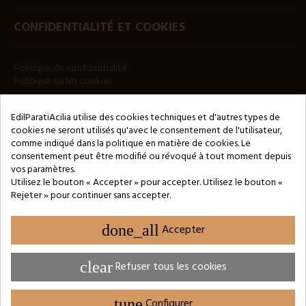
CONFIDENTIALITÉ ET COOKIES
Politique de confidentialité
Politique sur les cookies
BULLETIN
EdilParatiAcilia utilise des cookies techniques et d'autres types de
cookies ne seront utilisés qu'avec le consentement de l'utilisateur,
comme indiqué dans la politique en matière de cookies. Le
consentement peut être modifié ou révoqué à tout moment depuis
vos paramètres.
Utilisez le bouton « Accepter » pour accepter. Utilisez le bouton «
Rejeter » pour continuer sans accepter.
Copyright © 2024 by 3Enne s.r.l.s. P.IVA/C.F.: 13466181008
Numéro d'enregistrement REA : RM-1449325 - Registre du
Commerce de Rome
done_all
Accepter
Website Developed by M.Borzacchini - TestSide
clear
Refuser tous les cookies
tune
Configurer