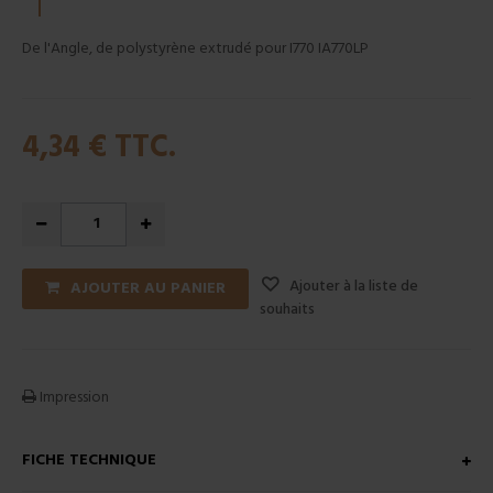
De l'Angle, de polystyrène extrudé pour I770 IA770LP
4,34 €
TTC.
Ajouter à la liste de
AJOUTER AU PANIER
souhaits
Impression
FICHE TECHNIQUE