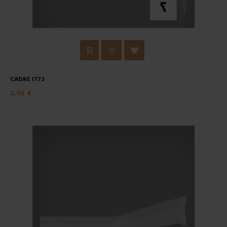
CADRE I772
2,46 €