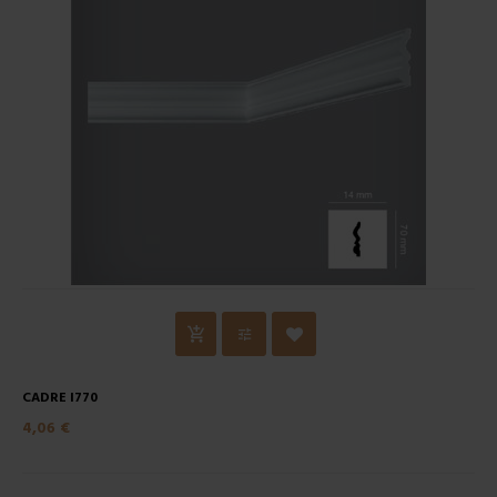
CADRE I770
4,06 €