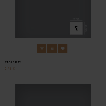
CADRE I772
2,46 €