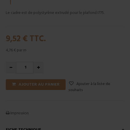
Le cadre est de polystyrène extrudé pour le plafond I775.
9,52 €
TTC.
4,76 €
par m
Ajouter à la liste de
AJOUTER AU PANIER
souhaits
Impression
FICHE TECHNIQUE