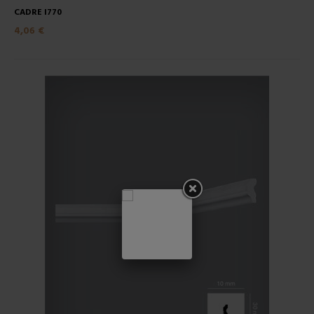
CADRE I770
4,06 €