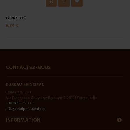
CADRE I774
6,84 €
CONTACTEZ-NOUS
BUREAU PRINCIPAL
EdilParatiAcilia
Via Francesco Giuseppe Bressani, 3 00125 Roma Italia
+39.06.52.58.330
info@edilparatiacilia.it
INFORMATION