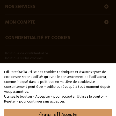
NOS SERVICES
MON COMPTE
CONFIDENTIALITÉ ET COOKIES
Politique de confidentialité
Politique sur les cookies
BULLETIN
EdilParatiAcilia utilise des cookies techniques et d'autres types de
cookies ne seront utilisés qu'avec le consentement de l'utilisateur,
comme indiqué dans la politique en matière de cookies. Le
consentement peut être modifié ou révoqué à tout moment depuis
vos paramètres.
Utilisez le bouton « Accepter » pour accepter. Utilisez le bouton «
Rejeter » pour continuer sans accepter.
Copyright © 2024 by 3Enne s.r.l.s. P.IVA/C.F.: 13466181008
Numéro d'enregistrement REA : RM-1449325 - Registre du
Commerce de Rome
done_all
Accepter