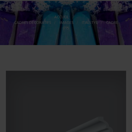
ACCUEIL
>
CADRES DÉCORATIFS
>
IMAGES
>
ITALSTYL
>
CADRE
I775