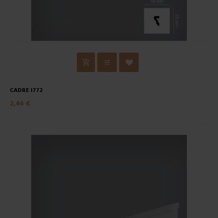
CADRE I772
2,46 €