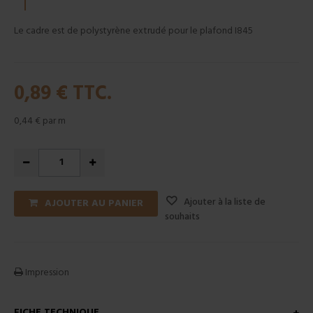
Le cadre est de polystyrène extrudé pour le plafond I845
0,89 €
TTC.
0,44 €
par m
Ajouter à la liste de
AJOUTER AU PANIER
souhaits
Impression
FICHE TECHNIQUE