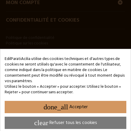
MON COMPTE
CONFIDENTIALITÉ ET COOKIES
Politique de confidentialité
Politique sur les cookies
BULLETIN
EdilParatiAcilia utilise des cookies techniques et d'autres types de
cookies ne seront utilisés qu'avec le consentement de l'utilisateur,
comme indiqué dans la politique en matière de cookies. Le
consentement peut être modifié ou révoqué à tout moment depuis
vos paramètres.
Utilisez le bouton « Accepter » pour accepter. Utilisez le bouton «
Rejeter » pour continuer sans accepter.
Copyright © 2024 by 3Enne s.r.l.s. P.IVA/C.F.: 13466181008
Numéro d'enregistrement REA : RM-1449325 - Registre du
Commerce de Rome
done_all
Accepter
Website Developed by M.Borzacchini - TestSide
clear
Refuser tous les cookies