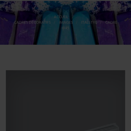
ACCUEIL
>
CADRES DÉCORATIFS
>
IMAGES
>
ITALSTYL
>
CADRE
I845