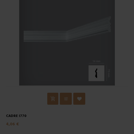
CADRE I770
4,06 €