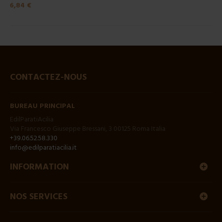
6,84 €
CONTACTEZ-NOUS
BUREAU PRINCIPAL
EdilParatiAcilia
Via Francesco Giuseppe Bressani, 3 00125 Roma Italia
+39.06.52.58.330
info@edilparatiacilia.it
INFORMATION
NOS SERVICES