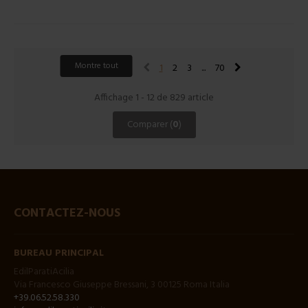
Montre tout
1
2
3
...
70
Affichage 1 - 12 de 829 article
Comparer (
0
)
CONTACTEZ-NOUS
BUREAU PRINCIPAL
EdilParatiAcilia
Via Francesco Giuseppe Bressani, 3 00125 Roma Italia
+39.06.52.58.330