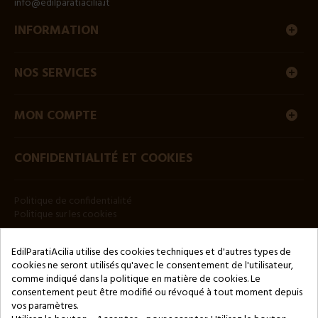
info@edilparatiacilia.it
INFORMATION
NOS SERVICES
MON COMPTE
CONFIDENTIALITÉ ET COOKIES
Politique de confidentialité
Politique sur les cookies
BULLETIN
EdilParatiAcilia utilise des cookies techniques et d'autres types de
cookies ne seront utilisés qu'avec le consentement de l'utilisateur,
comme indiqué dans la politique en matière de cookies. Le
consentement peut être modifié ou révoqué à tout moment depuis
vos paramètres.