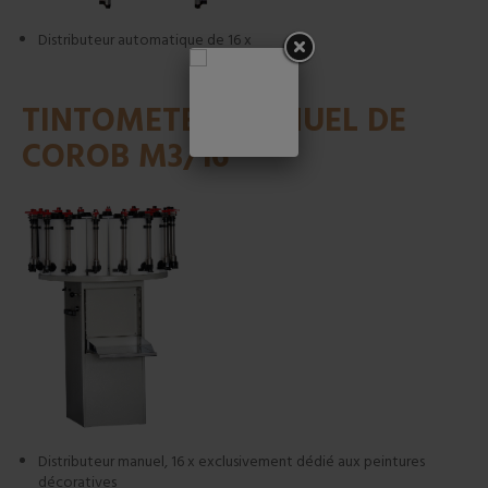
Distributeur automatique de 16 x
TINTOMETER MANUEL DE
COROB M3/16
Distributeur manuel, 16 x exclusivement dédié aux peintures
décoratives