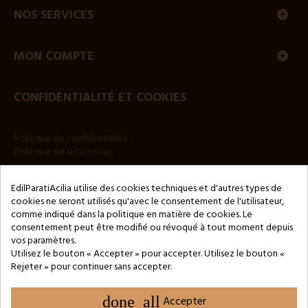
NOS SERVICES
MON COMPTE
CONFIDENTIALITÉ ET COOKIES
Politique de confidentialité
Politique sur les cookies
BULLETIN
EdilParatiAcilia utilise des cookies techniques et d'autres types de
cookies ne seront utilisés qu'avec le consentement de l'utilisateur,
comme indiqué dans la politique en matière de cookies. Le
consentement peut être modifié ou révoqué à tout moment depuis
vos paramètres.
Utilisez le bouton « Accepter » pour accepter. Utilisez le bouton «
Rejeter » pour continuer sans accepter.
Copyright © 2024 by 3Enne s.r.l.s. P.IVA/C.F.: 13466181008
Numéro d'enregistrement REA : RM-1449325 - Registre du
Commerce de Rome
done_all
Accepter