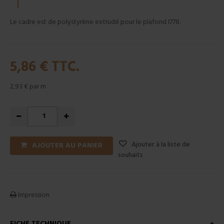
Le cadre est de polystyrène extrudé pour le plafond I778.
5,86 €
TTC.
2,93 €
par m
Ajouter à la liste de
AJOUTER AU PANIER
souhaits
Impression
FICHE TECHNIQUE