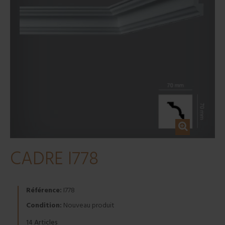
CADRE I778
Référence:
I778
Condition:
Nouveau produit
Articles
14