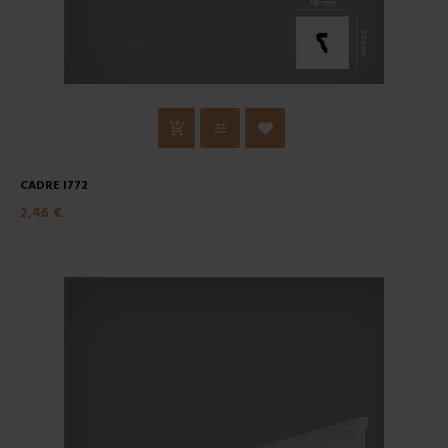
CADRE I772
2,46 €