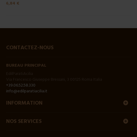
6,84 €
CONTACTEZ-NOUS
BUREAU PRINCIPAL
EdilParatiAcilia
Via Francesco Giuseppe Bressani, 3 00125 Roma Italia
+39.06.52.58.330
info@edilparatiacilia.it
INFORMATION
NOS SERVICES