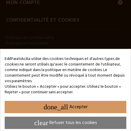
MON COMPTE
CONFIDENTIALITÉ ET COOKIES
Politique de confidentialité
Politique sur les cookies
BULLETIN
EdilParatiAcilia utilise des cookies techniques et d'autres types de
cookies ne seront utilisés qu'avec le consentement de l'utilisateur,
comme indiqué dans la politique en matière de cookies. Le
consentement peut être modifié ou révoqué à tout moment depuis
vos paramètres.
Utilisez le bouton « Accepter » pour accepter. Utilisez le bouton «
Rejeter » pour continuer sans accepter.
Copyright © 2024 by 3Enne s.r.l.s. P.IVA/C.F.: 13466181008
Numéro d'enregistrement REA : RM-1449325 - Registre du
Commerce de Rome
done_all
Accepter
Website Developed by M.Borzacchini - TestSide
clear
Refuser tous les cookies