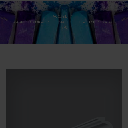
ACCUEIL
>
CADRES DÉCORATIFS
>
IMAGES
>
ITALSTYL
>
CADRE
I778