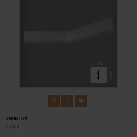
CADRE I770
4,06 €