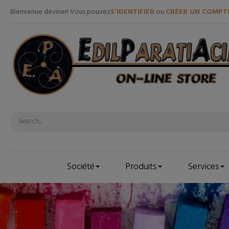
Bienvenue deviner! Vous pouvez
S'IDENTIFIER
ou
CRÉER UN COMPT
Société
Produits
Services