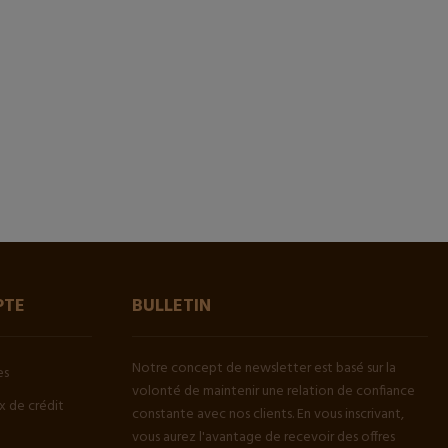
PTE
BULLETIN
Notre concept de newsletter est basé sur la
es
volonté de maintenir une relation de confiance
 de crédit
constante avec nos clients. En vous inscrivant,
vous aurez l'avantage de recevoir des offres