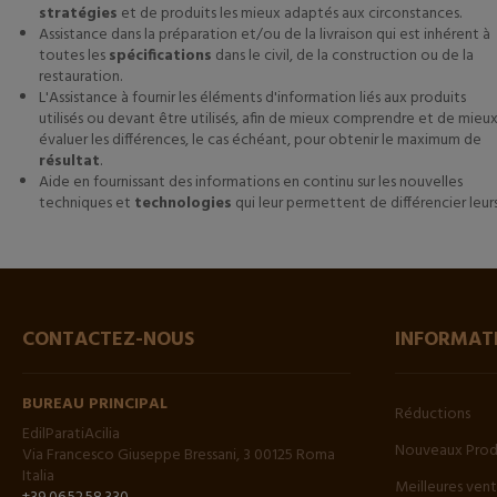
stratégies
et de produits les mieux adaptés aux circonstances.
Assistance dans la préparation et/ou de la livraison qui est inhérent à
toutes les
spécifications
dans le civil, de la construction ou de la
restauration.
L'Assistance à fournir les éléments d'information liés aux produits
utilisés ou devant être utilisés, afin de mieux comprendre et de mieu
évaluer les différences, le cas échéant, pour obtenir le maximum de
résultat
.
Aide en fournissant des informations en continu sur les nouvelles
techniques et
technologies
qui leur permettent de différencier leurs
CONTACTEZ-NOUS
INFORMAT
BUREAU PRINCIPAL
Réductions
EdilParatiAcilia
Nouveaux Prod
Via Francesco Giuseppe Bressani, 3 00125 Roma
Italia
Meilleures ven