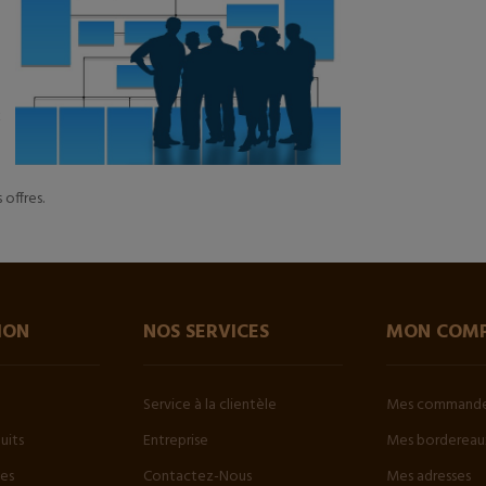
x
 offres.
ION
NOS SERVICES
MON COM
Service à la clientèle
Mes command
uits
Entreprise
Mes bordereaux
tes
Contactez-Nous
Mes adresses