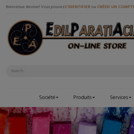
Bienvenue deviner! Vous pouvez
S'IDENTIFIER
ou
CRÉER UN COMPT
Société
Produits
Services
A