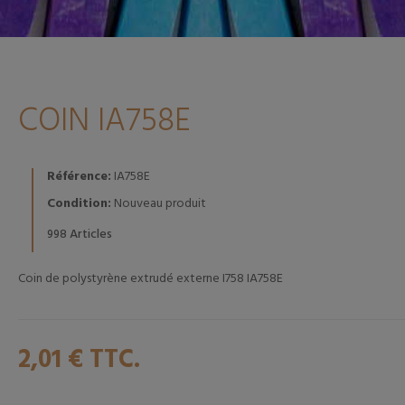
COIN IA758E
Référence:
IA758E
Condition:
Nouveau produit
Articles
998
Coin de polystyrène extrudé externe I758 IA758E
2,01 €
TTC.