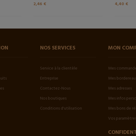
2,46 €
4,40 €
ION
NOS SERVICES
MON COM
Service à la clientèle
Mes command
uits
Entreprise
Mes bordereaux
tes
Contactez-Nous
Mes adresses
Nos boutiques
Mes infos pers
Conditions d'utilisation
Mes bons de ré
Vos paramètres
CONFIDENT