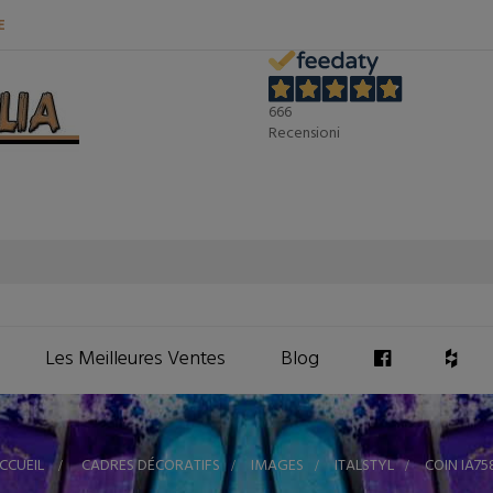
E
666
Recensioni
Les Meilleures Ventes
Blog
CCUEIL
>
CADRES DÉCORATIFS
>
IMAGES
>
ITALSTYL
>
COIN IA75