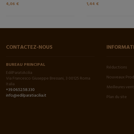
4,06 €
1,44 €
CONTACTEZ-NOUS
INFORMAT
BUREAU PRINCIPAL
Réductions
EdilParatiAcilia
Nouveaux Prod
Via Francesco Giuseppe Bressani, 3 00125 Roma
Italia
Meilleures ven
+39.06.52.58.330
info@edilparatiacilia.it
Plan du site