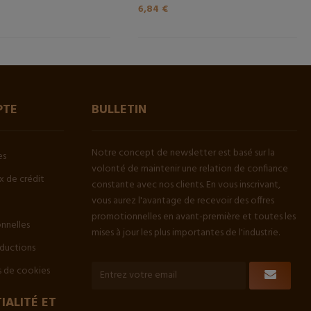
6,84 €
PTE
BULLETIN
Notre concept de newsletter est basé sur la
es
volonté de maintenir une relation de confiance
 de crédit
constante avec nos clients. En vous inscrivant,
vous aurez l'avantage de recevoir des offres
promotionnelles en avant-première et toutes les
onnelles
mises à jour les plus importantes de l'industrie.
ductions
 de cookies
IALITÉ ET