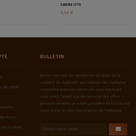
CADRE I775
9,52 €
PTE
BULLETIN
Notre concept de newsletter est basé sur la
es
volonté de maintenir une relation de confiance
 de crédit
constante avec nos clients. En vous inscrivant,
vous aurez l'avantage de recevoir des offres
promotionnelles en avant-première et toutes les
onnelles
mises à jour les plus importantes de l'industrie.
ductions
 de cookies