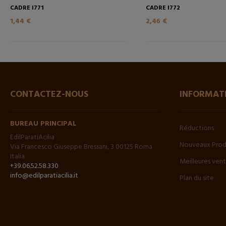
CADRE I771
CADRE I772
1,44 €
2,46 €
CONTACTEZ-NOUS
INFORMAT
BUREAU PRINCIPAL
Réductions
EdilParatiAcilia
Nouveaux Prod
Via Francesco Giuseppe Bressani, 3 00125 Roma
Italia
Meilleures ven
+39.06.52.58.330
info@edilparatiacilia.it
Plan du site