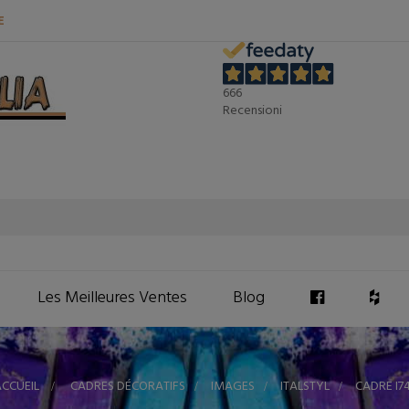
E
666
Recensioni
Les Meilleures Ventes
Blog
CCUEIL
>
CADRES DÉCORATIFS
>
IMAGES
>
ITALSTYL
>
CADRE I7