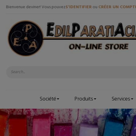
Bienvenue deviner! Vous pouvez
S'IDENTIFIER
ou
CRÉER UN COMPT
Société
Produits
Services
A