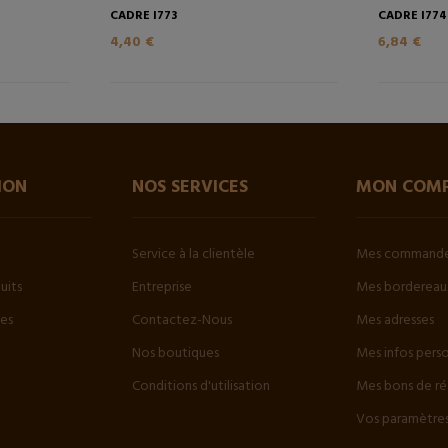
CADRE I773
CADRE I774
4,40 €
6,84 €
ION
NOS SERVICES
MON COM
Service à la clientèle
Mes command
uits
Entreprise
Mes bordereaux
tes
Contactez-Nous
Mes adresses
Nos boutiques
Mes infos pers
Conditions d'utilisation
Mes bons de ré
Vos paramètres