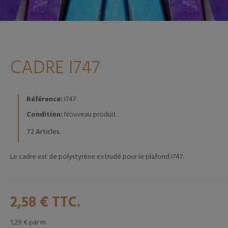
CADRE I747
Référence:
I747
Condition:
Nouveau produit
Articles
72
Le cadre est de polystyrène extrudé pour le plafond I747.
2,58 €
TTC.
1,29 €
par m