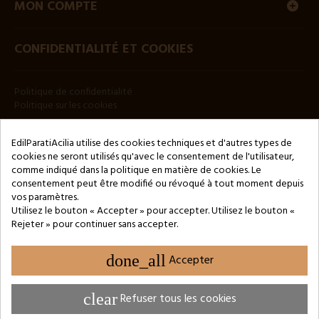
MON COMPTE
CONFIDENTIALITÉ ET COOKIES
Politique de confidentialité
Politique sur les cookies
BULLETIN
EdilParatiAcilia utilise des cookies techniques et d'autres types de
cookies ne seront utilisés qu'avec le consentement de l'utilisateur,
comme indiqué dans la politique en matière de cookies. Le
consentement peut être modifié ou révoqué à tout moment depuis
vos paramètres.
Utilisez le bouton « Accepter » pour accepter. Utilisez le bouton «
Rejeter » pour continuer sans accepter.
Copyright © 2024 by 3Enne s.r.l.s. P.IVA/C.F.: 13466181008
Numéro d'enregistrement REA : RM-1449325 - Registre du
Commerce de Rome
done_all
Accepter
Website Developed by M.Borzacchini - TestSide
clear
Refuser tous les cookies