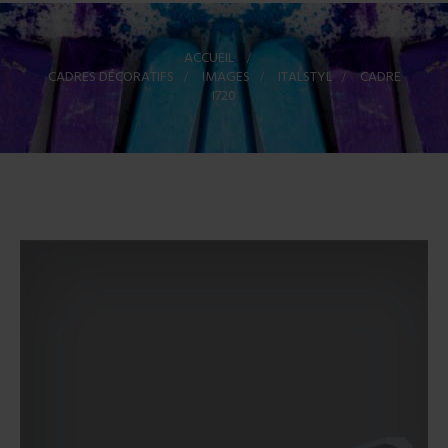
ACCUEIL
>
CADRES DÉCORATIFS
>
IMAGES
>
ITALSTYL
>
CADRE
I720