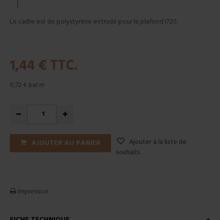
Le cadre est de polystyrène extrudé pour le plafond I720.
1,44 €
TTC.
0,72 €
par m
Ajouter à la liste de
AJOUTER AU PANIER
souhaits
Impression
FICHE TECHNIQUE