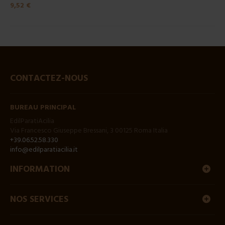
9,52 €
CONTACTEZ-NOUS
BUREAU PRINCIPAL
EdilParatiAcilia
Via Francesco Giuseppe Bressani, 3 00125 Roma Italia
+39.06.52.58.330
info@edilparatiacilia.it
INFORMATION
NOS SERVICES