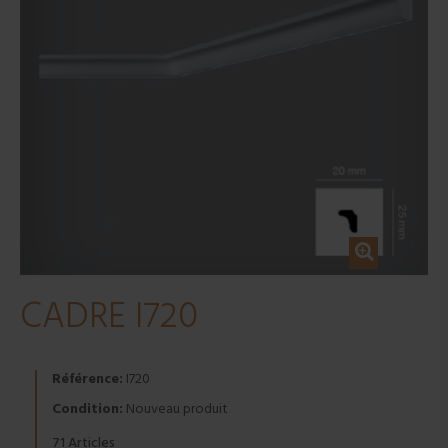
CADRE I720
Référence:
I720
Condition:
Nouveau produit
Articles
71