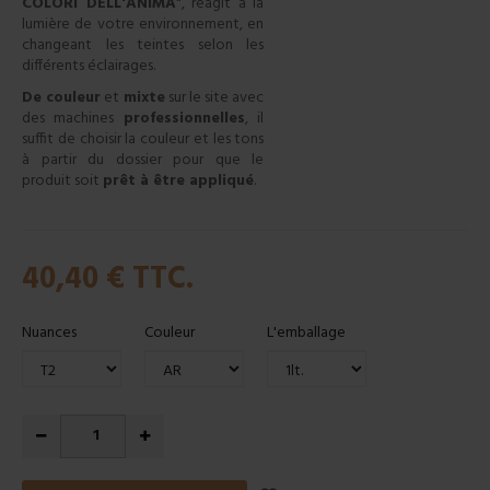
COLORI DELL'ANIMA
", réagit à la
lumière de votre environnement, en
changeant les teintes selon les
différents éclairages.
De couleur
et
mixte
sur le site avec
des machines
professionnelles
, il
suffit de choisir la couleur et les tons
à partir du dossier pour que le
produit soit
prêt à être appliqué
.
40,40 €
TTC.
Nuances
Couleur
L'emballage