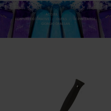
ACCUEIL
>
PEINTURE DÉCORATIVE
>
OUTILS
>
LE PINCEAU DE
GIORGIO GRAESAN