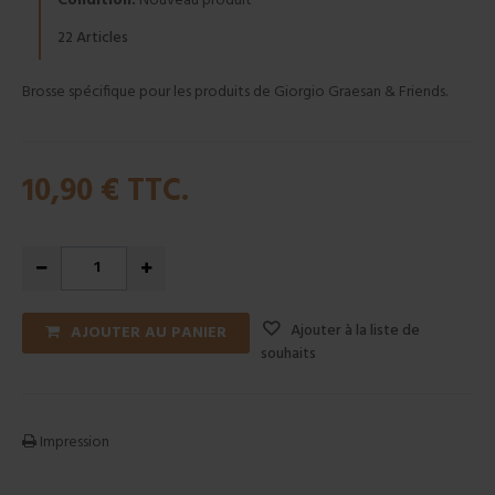
Condition:
Nouveau produit
Articles
22
Brosse spécifique pour les produits de Giorgio Graesan & Friends.
10,90 €
TTC.
Ajouter à la liste de
AJOUTER AU PANIER
souhaits
Impression