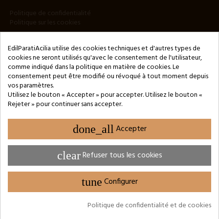
Politique de confidentialité
Politique sur les cookies
BULLETIN
EdilParatiAcilia utilise des cookies techniques et d'autres types de
cookies ne seront utilisés qu'avec le consentement de l'utilisateur,
comme indiqué dans la politique en matière de cookies. Le
consentement peut être modifié ou révoqué à tout moment depuis
vos paramètres.
Utilisez le bouton « Accepter » pour accepter. Utilisez le bouton «
Rejeter » pour continuer sans accepter.
Copyright © 2024 by 3Enne s.r.l.s. P.IVA/C.F.: 13466181008
Numéro d'enregistrement REA : RM-1449325 - Registre du
Commerce de Rome
done_all
Accepter
Website Developed by M.Borzacchini - TestSide
clear
Refuser tous les cookies
tune
Configurer
PARAMÈTRES DES COOKIES
Politique de confidentialité et de cookies
Site protégé par reCAPTCHA.
Vie privée
-
Termes