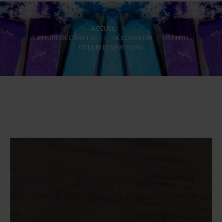
ACCUEIL
>
PEINTURE DÉCORATIVE
>
DÉCORATION
>
ISTINTO I
COLORI DI NEW YORK