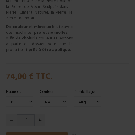
la Pierre Brisée, de la Pierre Polie de
la Pierre, de Vécu, Sculptés dans la
Pierre, Ciment Naturel, la Pierre, le
Zen et Bambou.
De couleur
et
mixte
sur le site avec
des machines
professionnelles
, il
suffit de choisir la couleur et les tons
à partir du dossier pour que le
produit soit
prêt à être appliqué
.
74,00 €
TTC.
Nuances
Couleur
L'emballage