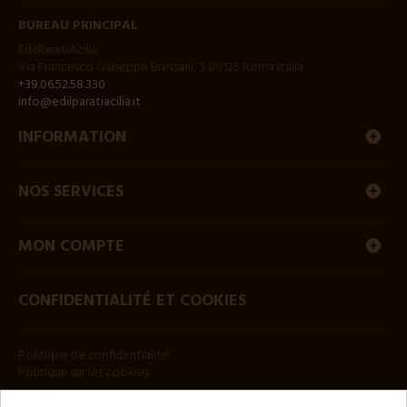
BUREAU PRINCIPAL
EdilParatiAcilia
Via Francesco Giuseppe Bressani, 3 00125 Roma Italia
+39.06.52.58.330
info@edilparatiacilia.it
INFORMATION
NOS SERVICES
MON COMPTE
CONFIDENTIALITÉ ET COOKIES
Politique de confidentialité
Politique sur les cookies