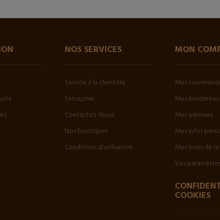
ION
NOS SERVICES
MON COM
Service à la clientèle
Mes command
uits
Entreprise
Mes bordereaux
tes
Contactez-Nous
Mes adresses
Nos boutiques
Mes infos pers
Conditions d'utilisation
Mes bons de ré
Vos paramètres
CONFIDENT
COOKIES