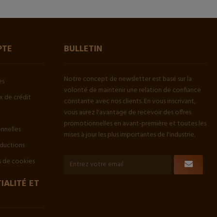
PTE
BULLETIN
Notre concept de newsletter est basé sur la
es
volonté de maintenir une relation de confiance
 de crédit
constante avec nos clients. En vous inscrivant,
vous aurez l'avantage de recevoir des offres
promotionnelles en avant-première et toutes les
onnelles
mises à jour les plus importantes de l'industrie.
ductions
 de cookies
IALITÉ ET