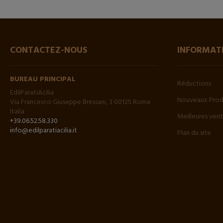
CONTACTEZ-NOUS
INFORMAT
BUREAU PRINCIPAL
Réductions
EdilParatiAcilia
Nouveaux Prod
Via Francesco Giuseppe Bressani, 3 00125 Roma
Italia
Meilleures ven
+39.06.52.58.330
info@edilparatiacilia.it
Plan du site