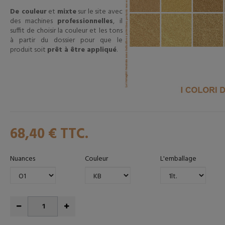
De couleur
et
mixte
sur le site avec
des machines
professionnelles
, il
suffit de choisir la couleur et les tons
à partir du dossier pour que le
produit soit
prêt à être appliqué
.
68,40 €
TTC.
Nuances
Couleur
L'emballage