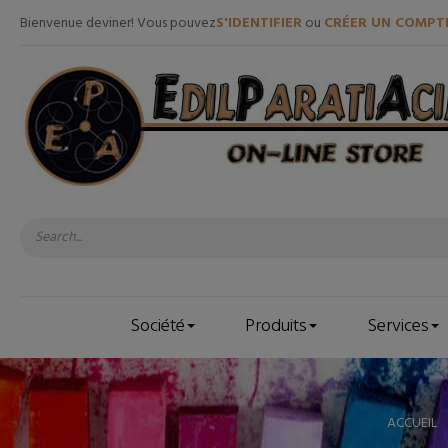
Bienvenue deviner! Vous pouvez
S'IDENTIFIER
ou
CRÉER UN COMPT
Société
Produits
Services
ACCUEIL