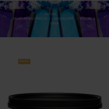
ACCUEIL
>
PEINTURE DÉCORATIVE
>
DÉCORATION
>
COLORE &
GIOIA
Vente!