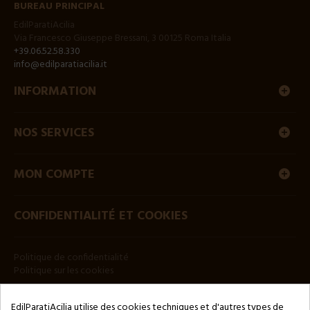
BUREAU PRINCIPAL
EdilParatiAcilia
Via Francesco Giuseppe Bressani, 3 00125 Roma Italia
+39.06.52.58.330
info@edilparatiacilia.it
INFORMATION
NOS SERVICES
MON COMPTE
CONFIDENTIALITÉ ET COOKIES
Politique de confidentialité
Politique sur les cookies
BULLETIN
EdilParatiAcilia utilise des cookies techniques et d'autres types de