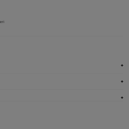
eri
UNGI NEL CARRELLO
AGGIUNGI NEL CARRELLO