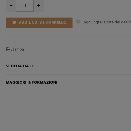
Aggiungi alla lista dei desid
AGGIUNGI AL CARRELLO
Stampa
SCHEDA DATI
RELLO
AGGIUNGI NEL CARRELLO
AGGI
MAGGIORI INFORMAZIONI