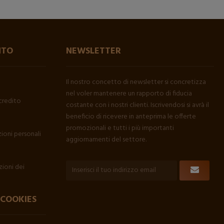
NTO
NEWSLETTER
Il nostro concetto di newsletter si concretizza
nel voler mantenere un rapporto di fiducia
credito
costante con i nostri clienti. Iscrivendosi si avrà il
beneficio di ricevere in anteprima le offerte
promozionali e tutti i più importanti
ioni personali
aggiornamenti del settore.
ioni dei
 COOKIES