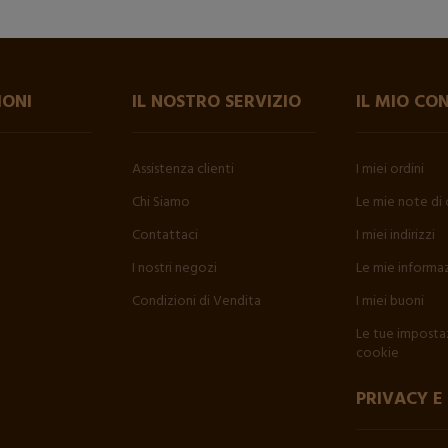
IONI
IL NOSTRO SERVIZIO
IL MIO CO
Assistenza clienti
I miei ordini
Chi Siamo
Le mie note di 
Contattaci
I miei indirizzi
I nostri negozi
Le mie informaz
Condizioni di Vendita
I miei buoni
Le tue impostaz
cookie
PRIVACY E