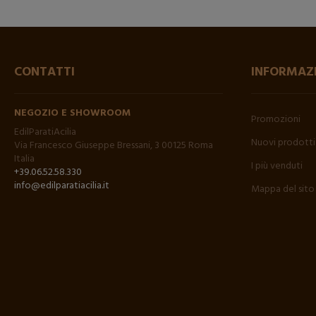
CONTATTI
INFORMAZ
NEGOZIO E SHOWROOM
Promozioni
EdilParatiAcilia
Nuovi prodotti
Via Francesco Giuseppe Bressani, 3 00125 Roma
Italia
I più venduti
+39.06.52.58.330
info@edilparatiacilia.it
Mappa del sito