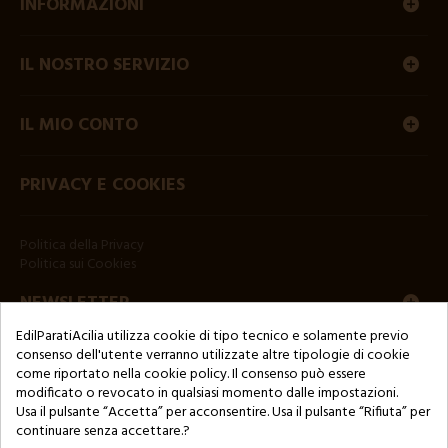
INFORMAZIONI
IL NOSTRO SERVIZIO
IL MIO CONTO
PRIVACY E COOKIES
Politica della Privacy
Politica sui Cookies
NEWSLETTER
EdilParatiAcilia utilizza cookie di tipo tecnico e solamente previo
consenso dell'utente verranno utilizzate altre tipologie di cookie
come riportato nella cookie policy. Il consenso può essere
modificato o revocato in qualsiasi momento dalle impostazioni.
Usa il pulsante “Accetta” per acconsentire. Usa il pulsante “Rifiuta” per
continuare senza accettare.?
Copyright © 2024 by 3Enne s.r.l.s. P.IVA/C.F.: 13466181008