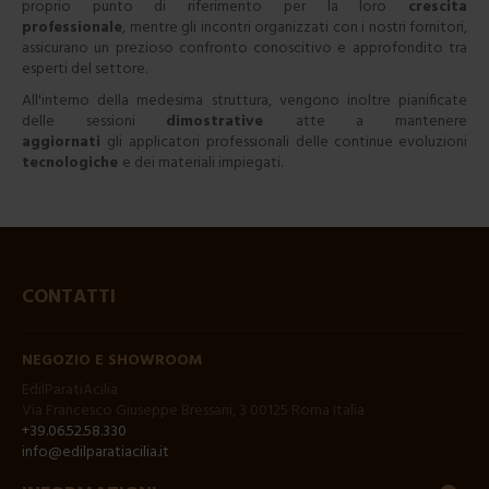
proprio punto di riferimento per la loro
crescita
professionale
, mentre gli incontri organizzati con i nostri fornitori,
assicurano un prezioso confronto conoscitivo e approfondito tra
esperti del settore.
All'interno della medesima struttura, vengono inoltre pianificate
delle sessioni
dimostrative
atte a mantenere
aggiornati
gli
applicatori professionali
delle continue evoluzioni
tecnologiche
e dei materiali impiegati.
CONTATTI
NEGOZIO E SHOWROOM
EdilParatiAcilia
Via Francesco Giuseppe Bressani, 3 00125 Roma Italia
+39.06.52.58.330
info@edilparatiacilia.it