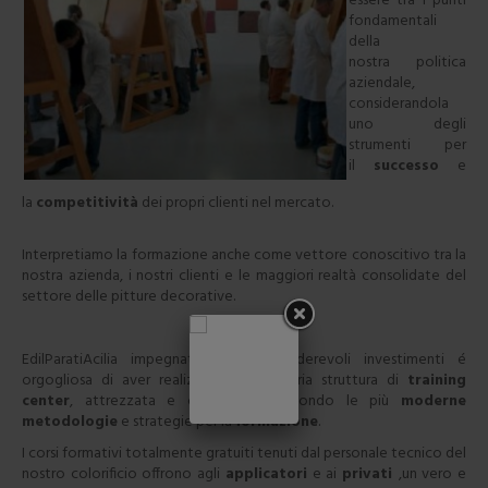
essere tra i punti
fondamentali
della
nostra politica
aziendale,
considerandola
uno degli
strumenti per
il
successo
e
la
competitività
dei propri clienti nel mercato.
Interpretiamo la formazione anche come vettore conoscitivo tra la
nostra azienda, i nostri clienti e le maggiori realtà consolidate del
settore delle pitture decorative.
EdilParatiAcilia impegnatasi con considerevoli investimenti é
orgogliosa di aver realizzato una propria struttura di
t
raining
center
, attrezzata e organizzata secondo le più
moderne
metodologie
e strategie per la
formazione
.
I corsi formativi totalmente gratuiti tenuti dal personale tecnico del
nostro colorificio offrono agli
applicatori
e ai
privati
,un vero e