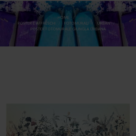
HOME
>
POSTER E AFFRESCHI
>
FOTOMURALI
>
URBAN
>
POSTER FOTOMURALE GIUNGLA URBANA