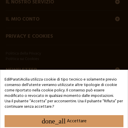
IL NOSTRO SERVIZIO
IL MIO CONTO
PRIVACY E COOKIES
Politica della Privacy
Politica sui Cookies
NEWSLETTER
EdilParatiAcilia utilizza cookie di tipo tecnico e solamente previo
consenso dell'utente verranno utilizzate altre tipologie di cookie
come riportato nella cookie policy. Il consenso può essere
modificato o revocato in qualsiasi momento dalle impostazioni.
Usa il pulsante “Accetta” per acconsentire. Usa il pulsante “Rifiuta” per
continuare senza accettare.?
Copyright © 2024 by 3Enne s.r.l.s. P.IVA/C.F.: 13466181008
Numero di iscrizione REA: RM-1449325 - Registro delle Imprese di
Roma
done_all
Accettare
Website Developed by M.Borzacchini - TestSide