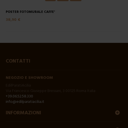
POSTER FOTOMURALE CAFFE'
38,90 €
CONTATTI
NEGOZIO E SHOWROOM
EdilParatiAcilia
Via Francesco Giuseppe Bressani, 3 00125 Roma Italia
+39.06.52.58.330
info@edilparatiacilia.it
INFORMAZIONI