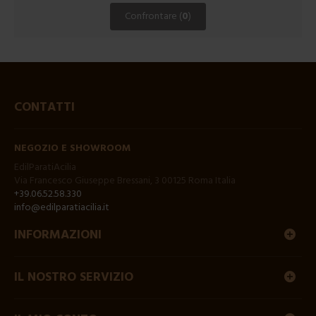
Confrontare (
0
)
CONTATTI
NEGOZIO E SHOWROOM
EdilParatiAcilia
Via Francesco Giuseppe Bressani, 3 00125 Roma Italia
+39.06.52.58.330
info@edilparatiacilia.it
INFORMAZIONI
IL NOSTRO SERVIZIO