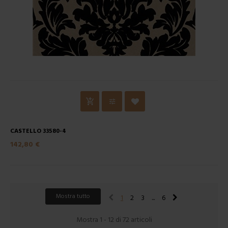
CASTELLO 33580-4
142,80 €
Mostra tutto
1
2
3
...
6
Mostra 1 - 12 di 72 articoli