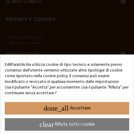
IL MIO CONTO
PRIVACY E COOKIES
Politica della Privacy
Politica sui Cookies
NEWSLETTER
EdilParatiAcilia utilizza cookie di tipo tecnico e solamente previo
consenso dell'utente verranno utilizzate altre tipologie di cookie
come riportato nella cookie policy. Il consenso può essere
modificato o revocato in qualsiasi momento dalle impostazioni.
Usa il pulsante “Accetta” per acconsentire. Usa il pulsante “Rifiuta” per
continuare senza accettare.?
Copyright © 2024 by 3Enne s.r.l.s. P.IVA/C.F.: 13466181008
Numero di iscrizione REA: RM-1449325 - Registro delle Imprese di
Roma
done_all
Accettare
Website Developed by M.Borzacchini - TestSide
clear
Rifiuta tutti i cookie