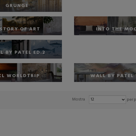
GRUNGE
ISTORY OF ART
INTO THE MO
L BY PATEL ED.2
XL WORLDTRIP
WALL BY PATEL 
Mostra
per 