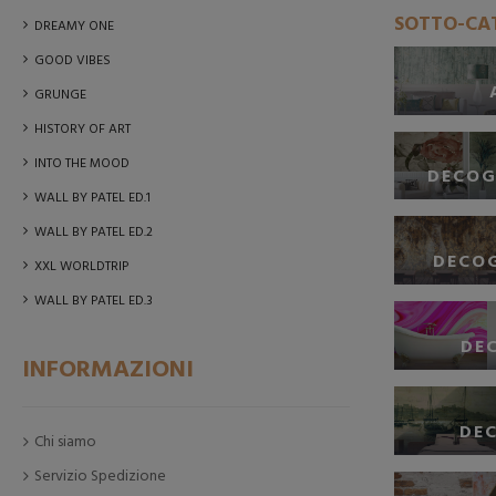
SOTTO-CA
DREAMY ONE
GOOD VIBES
GRUNGE
HISTORY OF ART
INTO THE MOOD
DECOG
WALL BY PATEL ED.1
WALL BY PATEL ED.2
DECOG
XXL WORLDTRIP
WALL BY PATEL ED.3
DE
INFORMAZIONI
DE
Chi siamo
Servizio Spedizione