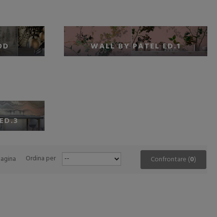
OD
WALL BY PATEL ED.1
ED.3
pagina
Ordina per
Confrontare (
0
)