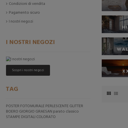
Condizioni di vendita
Pagamento sicuro
I nostri negozi
H
I NOSTRI NEGOZI
WAL
Scopri i nostri negozi
X
TAG
POSTER FOTOMURALE
PERLESCENTE
GLITTER
BOERO
GIORGIO GRAESAN
parato classico
STAMPE DIGITALI
COLORATO