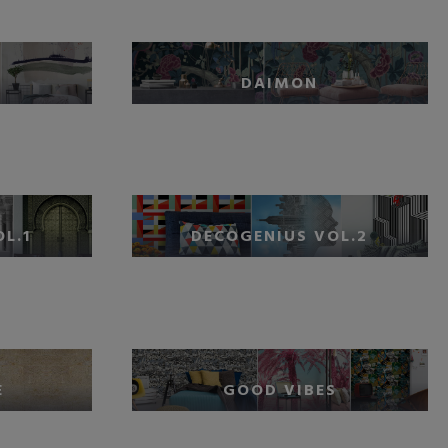
DAIMON
L.1
DECOGENIUS VOL.2
E
GOOD VIBES
RELLO
AGGIUNGI NEL CARRELLO