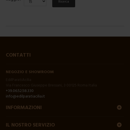
Ricerca
CONTATTI
NEGOZIO E SHOWROOM
EdilParatiAcilia
Via Francesco Giuseppe Bressani, 3 00125 Roma Italia
+39.06.52.58.330
info@edilparatiacilia.it
INFORMAZIONI
IL NOSTRO SERVIZIO