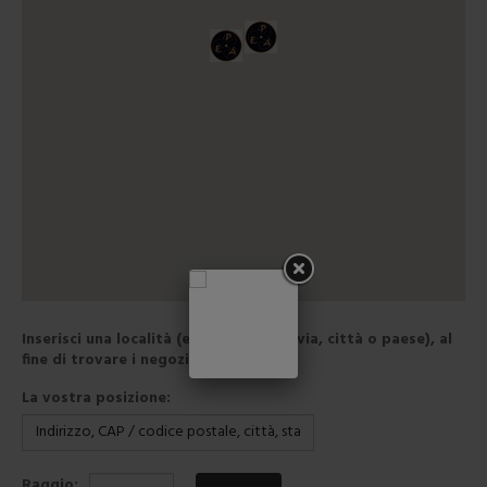
Inserisci una località (es zip / CAP, la via, città o paese), al
fine di trovare i negozi più vicini.
La vostra posizione:
Raggio: