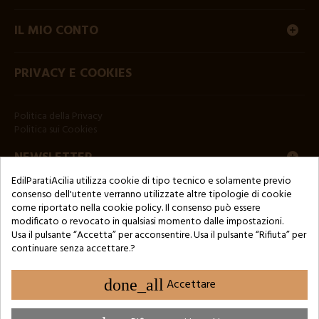
IL MIO CONTO
PRIVACY E COOKIES
Politica della Privacy
Politica sui Cookies
NEWSLETTER
EdilParatiAcilia utilizza cookie di tipo tecnico e solamente previo
consenso dell'utente verranno utilizzate altre tipologie di cookie
come riportato nella cookie policy. Il consenso può essere
modificato o revocato in qualsiasi momento dalle impostazioni.
Usa il pulsante “Accetta” per acconsentire. Usa il pulsante “Rifiuta” per
continuare senza accettare.?
Copyright © 2024 by 3Enne s.r.l.s. P.IVA/C.F.: 13466181008
Numero di iscrizione REA: RM-1449325 - Registro delle Imprese di
Roma
done_all
Accettare
Website Developed by M.Borzacchini - TestSide