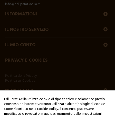
info@edilparatiacilia.it
INFORMAZIONI
IL NOSTRO SERVIZIO
IL MIO CONTO
PRIVACY E COOKIES
Politica della Privacy
Politica sui Cookies
NEWSLETTER
EdilParatiAcilia utilizza cookie di tipo tecnico e solamente previo
consenso dell'utente verranno utilizzate altre tipologie di cookie
come riportato nella cookie policy. Il consenso può essere
modificato o revocato in qualsiasi momento dalle impostazioni.