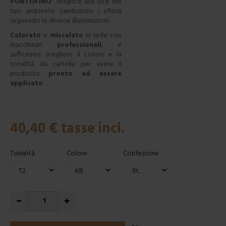
PORTOFINO
" reagisce alla luce del
tuo ambiente cambiando i riflessi
seguendo le diverse illuminazioni.
Colorato
e
miscelato
in sede con
macchinari
professionali
, é
sufficiente scegliere il colore e la
tonalità da cartella per avere il
prodotto
pronto ad essere
applicato
.
40,40 €
tasse incl.
Tonalità
Colore
Confezione