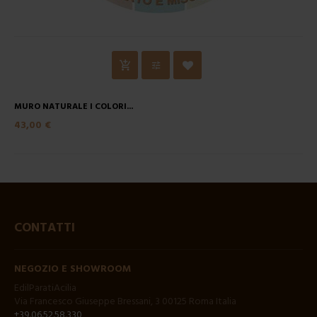
MURO NATURALE I COLORI...
43,00 €
CONTATTI
NEGOZIO E SHOWROOM
EdilParatiAcilia
Via Francesco Giuseppe Bressani, 3 00125 Roma Italia
+39.06.52.58.330