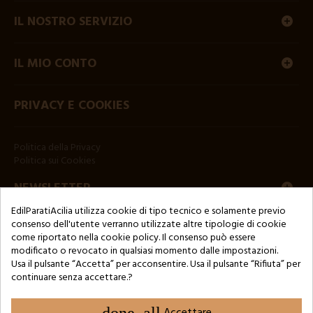
IL NOSTRO SERVIZIO
IL MIO CONTO
PRIVACY E COOKIES
Politica della Privacy
Politica sui Cookies
NEWSLETTER
EdilParatiAcilia utilizza cookie di tipo tecnico e solamente previo
consenso dell'utente verranno utilizzate altre tipologie di cookie
come riportato nella cookie policy. Il consenso può essere
modificato o revocato in qualsiasi momento dalle impostazioni.
Usa il pulsante “Accetta” per acconsentire. Usa il pulsante “Rifiuta” per
continuare senza accettare.?
Copyright © 2024 by 3Enne s.r.l.s. P.IVA/C.F.: 13466181008
Numero di iscrizione REA: RM-1449325 - Registro delle Imprese di
Roma