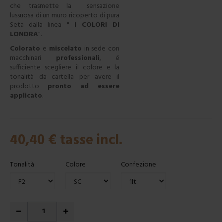
che trasmette la sensazione
lussuosa di un muro ricoperto di pura
Seta dalla linea "
I COLORI DI
LONDRA
".
Colorato
e
miscelato
in sede con
macchinari
professionali
, é
sufficiente scegliere il colore e la
tonalità da cartella per avere il
prodotto
pronto ad essere
applicato
.
40,40 €
tasse incl.
Tonalità
Colore
Confezione