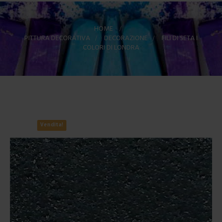
HOME
>
PITTURA DECORATIVA
>
DECORAZIONE
>
FILI DI SETA I
COLORI DI LONDRA
Vendita!