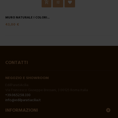
MURO NATURALE I COLORI...
43,00 €
CONTATTI
NEGOZIO E SHOWROOM
EdilParatiAcilia
Via Francesco Giuseppe Bressani, 3 00125 Roma Italia
+39.06.52.58.330
info@edilparatiacilia.it
INFORMAZIONI