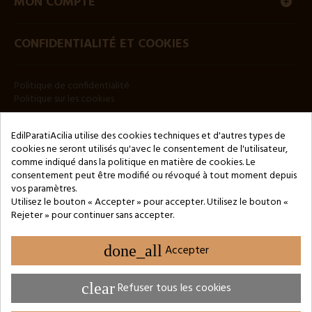
MON COMPTE
CONFIDENTIALITÉ ET COOKIES
Politique de confidentialité
Politique sur les cookies
BULLETIN
EdilParatiAcilia utilise des cookies techniques et d'autres types de
cookies ne seront utilisés qu'avec le consentement de l'utilisateur,
comme indiqué dans la politique en matière de cookies. Le
consentement peut être modifié ou révoqué à tout moment depuis
vos paramètres.
Utilisez le bouton « Accepter » pour accepter. Utilisez le bouton «
Rejeter » pour continuer sans accepter.
Copyright © 2024 by 3Enne s.r.l.s. P.IVA/C.F.: 13466181008
Numéro d'enregistrement REA : RM-1449325 - Registre du
Commerce de Rome
done_all
Accepter
Website Developed by M.Borzacchini - TestSide
clear
Refuser tous les cookies