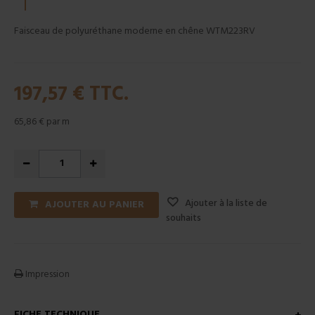
Faisceau de polyuréthane moderne en chêne WTM223RV
197,57 €
TTC.
65,86 €
par m
Ajouter à la liste de
AJOUTER AU PANIER
souhaits
Impression
FICHE TECHNIQUE