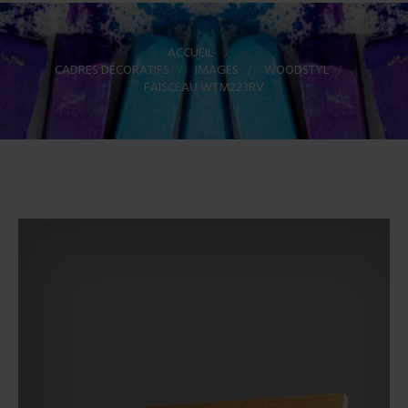
ACCUEIL
>
CADRES DÉCORATIFS
>
IMAGES
>
WOODSTYL
>
FAISCEAU WTM223RV