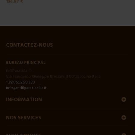
136,87 €
CONTACTEZ-NOUS
BUREAU PRINCIPAL
EdilParatiAcilia
Via Francesco Giuseppe Bressani, 3 00125 Roma Italia
+39.06.52.58.330
info@edilparatiacilia.it
INFORMATION
NOS SERVICES