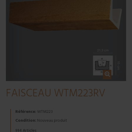
FAISCEAU WTM223RV
Référence:
WTM223
Condition:
Nouveau produit
Articles
994