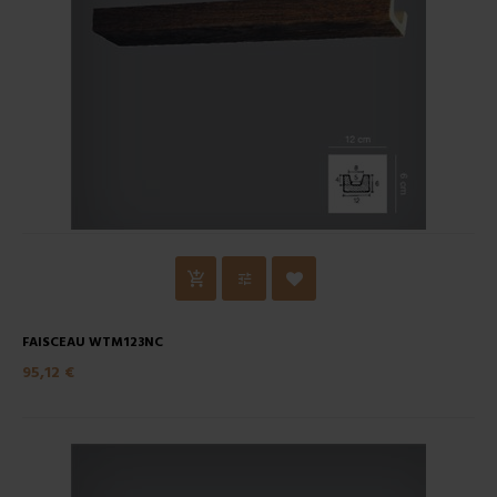
FAISCEAU WTM123NC
95,12 €