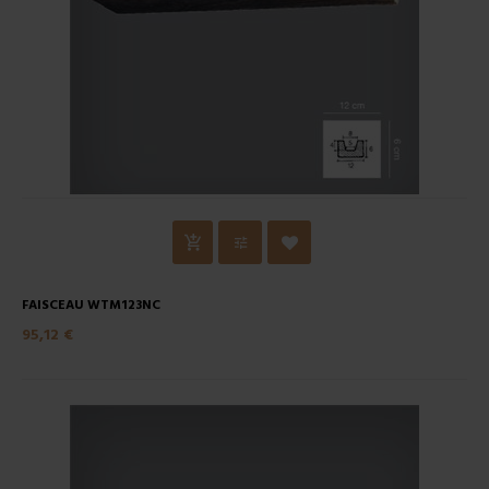
FAISCEAU WTM123NC
95,12 €