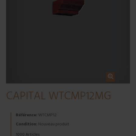
CAPITAL WTCMP12MG
Référence:
WTCMP12
Condition:
Nouveau produit
Articles
1000