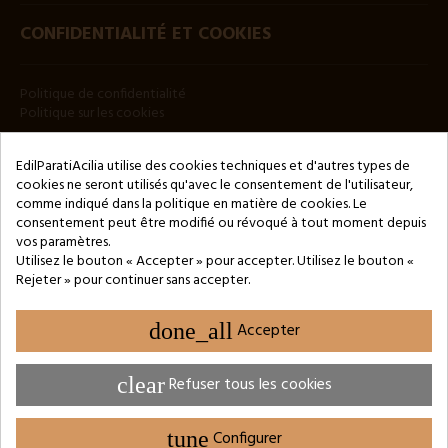
CONFIDENTIALITÉ ET COOKIES
Politique de confidentialité
Politique sur les cookies
BULLETIN
EdilParatiAcilia utilise des cookies techniques et d'autres types de
cookies ne seront utilisés qu'avec le consentement de l'utilisateur,
comme indiqué dans la politique en matière de cookies. Le
consentement peut être modifié ou révoqué à tout moment depuis
vos paramètres.
Utilisez le bouton « Accepter » pour accepter. Utilisez le bouton «
Rejeter » pour continuer sans accepter.
Copyright © 2024 by 3Enne s.r.l.s. P.IVA/C.F.: 13466181008
Numéro d'enregistrement REA : RM-1449325 - Registre du
Commerce de Rome
done_all
Accepter
Website Developed by M.Borzacchini - TestSide
clear
Refuser tous les cookies
tune
Configurer
PARAMÈTRES DES COOKIES