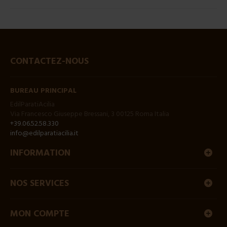
CONTACTEZ-NOUS
BUREAU PRINCIPAL
EdilParatiAcilia
Via Francesco Giuseppe Bressani, 3 00125 Roma Italia
+39.06.52.58.330
info@edilparatiacilia.it
INFORMATION
NOS SERVICES
MON COMPTE