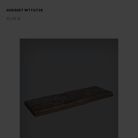
GOUSSET WTTGT28
11,30 €