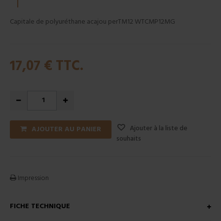
Capitale de polyuréthane acajou perTM12 WTCMP12MG
17,07 €
TTC.
Ajouter à la liste de
AJOUTER AU PANIER
souhaits
Impression
FICHE TECHNIQUE