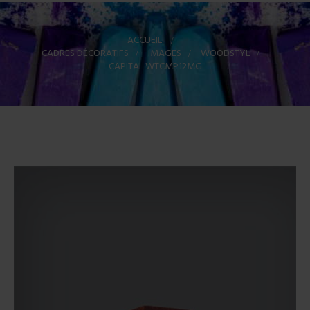
ACCUEIL
>
CADRES DÉCORATIFS
>
IMAGES
>
WOODSTYL
>
CAPITAL WTCMP12MG