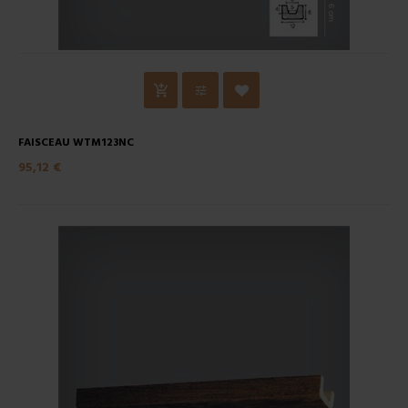
FAISCEAU WTM123NC
95,12 €