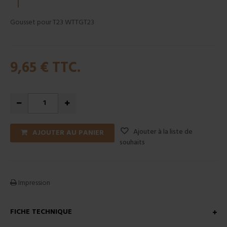
Gousset pour T23 WTTGT23
9,65 €
TTC.
Ajouter à la liste de
AJOUTER AU PANIER
souhaits
Impression
FICHE TECHNIQUE