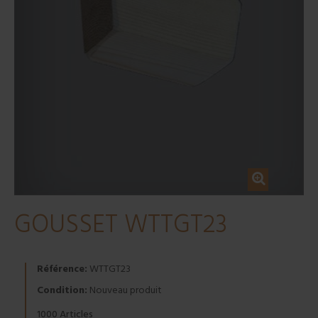
GOUSSET WTTGT23
Référence:
WTTGT23
Condition:
Nouveau produit
Articles
1000