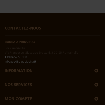
CONTACTEZ-NOUS
BUREAU PRINCIPAL
EdilParatiAcilia
Via Francesco Giuseppe Bressani, 3 00125 Roma Italia
+39.06.52.58.330
info@edilparatiacilia.it
INFORMATION
NOS SERVICES
MON COMPTE