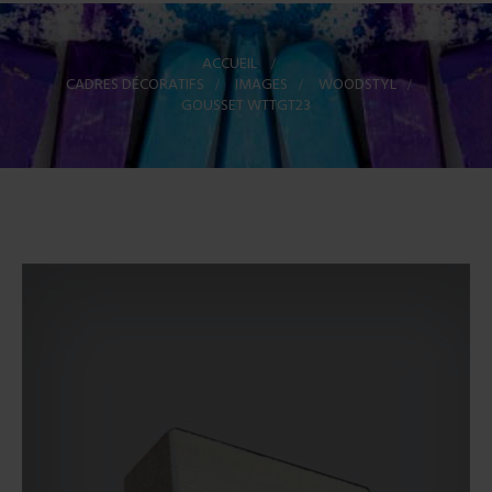
ACCUEIL
>
CADRES DÉCORATIFS
>
IMAGES
>
WOODSTYL
>
GOUSSET WTTGT23