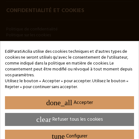
CONFIDENTIALITÉ ET COOKIES
Politique de confidentialité
Politique sur les cookies
BULLETIN
EdilParatiAcilia utilise des cookies techniques et d'autres types de
cookies ne seront utilisés qu'avec le consentement de l'utilisateur,
comme indiqué dans la politique en matière de cookies. Le
consentement peut être modifié ou révoqué à tout moment depuis
vos paramètres.
Utilisez le bouton « Accepter » pour accepter. Utilisez le bouton «
Rejeter » pour continuer sans accepter.
Copyright © 2024 by 3Enne s.r.l.s. P.IVA/C.F.: 13466181008
Numéro d'enregistrement REA : RM-1449325 - Registre du
Commerce de Rome
done_all
Accepter
Website Developed by M.Borzacchini - TestSide
clear
Refuser tous les cookies
tune
Configurer
PARAMÈTRES DES COOKIES