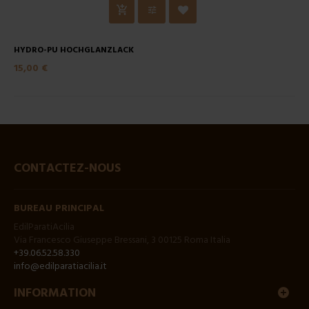
HYDRO-PU HOCHGLANZLACK
15,00 €
CONTACTEZ-NOUS
BUREAU PRINCIPAL
EdilParatiAcilia
Via Francesco Giuseppe Bressani, 3 00125 Roma Italia
+39.06.52.58.330
info@edilparatiacilia.it
INFORMATION