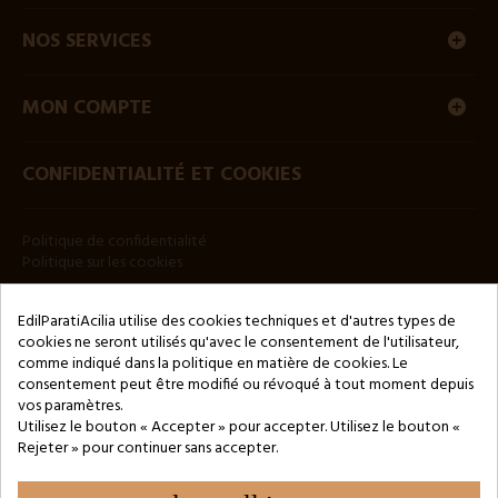
NOS SERVICES
MON COMPTE
CONFIDENTIALITÉ ET COOKIES
Politique de confidentialité
Politique sur les cookies
BULLETIN
EdilParatiAcilia utilise des cookies techniques et d'autres types de
cookies ne seront utilisés qu'avec le consentement de l'utilisateur,
comme indiqué dans la politique en matière de cookies. Le
consentement peut être modifié ou révoqué à tout moment depuis
vos paramètres.
Utilisez le bouton « Accepter » pour accepter. Utilisez le bouton «
Rejeter » pour continuer sans accepter.
Copyright © 2024 by 3Enne s.r.l.s. P.IVA/C.F.: 13466181008
Numéro d'enregistrement REA : RM-1449325 - Registre du