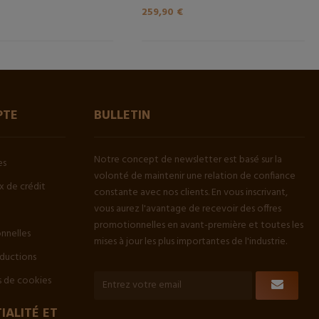
259,90 €
PTE
BULLETIN
Notre concept de newsletter est basé sur la
es
volonté de maintenir une relation de confiance
 de crédit
constante avec nos clients. En vous inscrivant,
vous aurez l'avantage de recevoir des offres
promotionnelles en avant-première et toutes les
onnelles
mises à jour les plus importantes de l'industrie.
ductions
 de cookies
IALITÉ ET