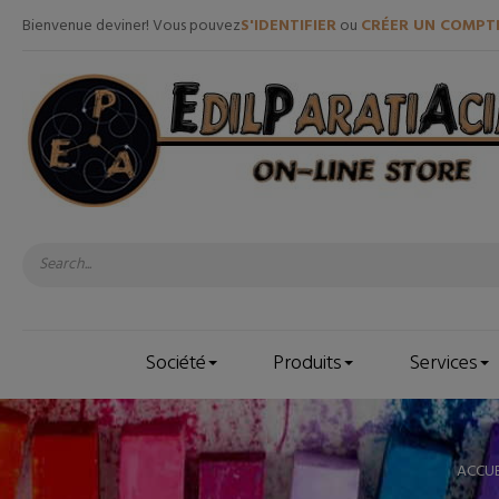
Bienvenue deviner! Vous pouvez
S'IDENTIFIER
ou
CRÉER UN COMPT
Société
Produits
Services
ACCUE