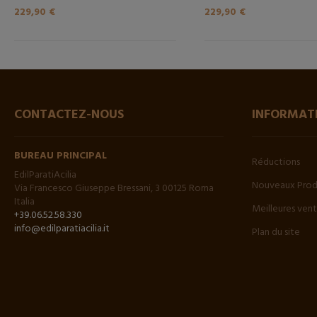
229,90 €
229,90 €
CONTACTEZ-NOUS
INFORMAT
BUREAU PRINCIPAL
Réductions
EdilParatiAcilia
Nouveaux Prod
Via Francesco Giuseppe Bressani, 3 00125 Roma
Italia
Meilleures ven
+39.06.52.58.330
info@edilparatiacilia.it
Plan du site