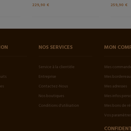
229,90 €
259,90 €
ION
NOS SERVICES
MON COM
Service à la clientèle
Mes command
uits
Entreprise
Mes bordereaux
tes
Contactez-Nous
Mes adresses
Nos boutiques
Mes infos pers
Conditions d'utilisation
Mes bons de ré
Vos paramètres
CONFIDENT