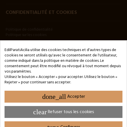
CONFIDENTIALITÉ ET COOKIES
Politique de confidentialité
Politique sur les cookies
BULLETIN
EdilParatiAcilia utilise des cookies techniques et d'autres types de
cookies ne seront utilisés qu'avec le consentement de l'utilisateur,
comme indiqué dans la politique en matière de cookies. Le
consentement peut être modifié ou révoqué à tout moment depuis
vos paramètres.
Utilisez le bouton « Accepter » pour accepter. Utilisez le bouton «
Rejeter » pour continuer sans accepter.
Copyright © 2024 by 3Enne s.r.l.s. P.IVA/C.F.: 13466181008
Numéro d'enregistrement REA : RM-1449325 - Registre du
Commerce de Rome
done_all
Accepter
Website Developed by M.Borzacchini - TestSide
clear
Refuser tous les cookies