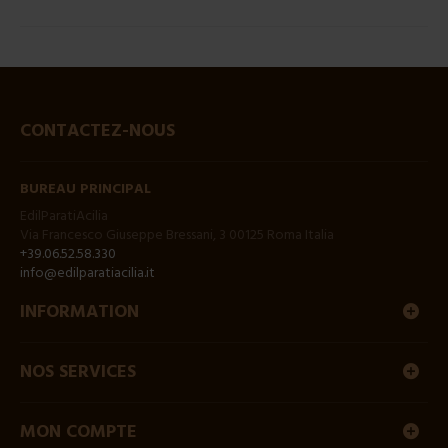
CONTACTEZ-NOUS
BUREAU PRINCIPAL
EdilParatiAcilia
Via Francesco Giuseppe Bressani, 3 00125 Roma Italia
+39.06.52.58.330
info@edilparatiacilia.it
INFORMATION
NOS SERVICES
MON COMPTE