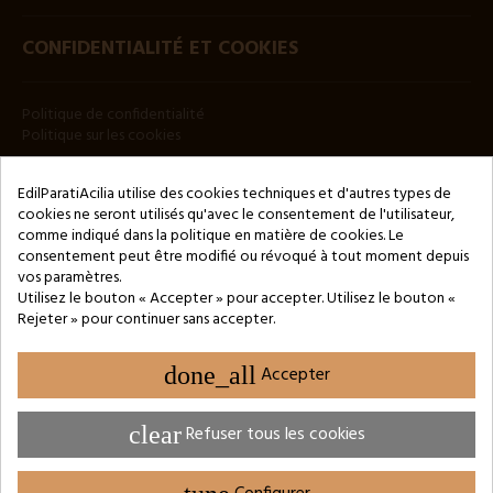
CONFIDENTIALITÉ ET COOKIES
Politique de confidentialité
Politique sur les cookies
BULLETIN
EdilParatiAcilia utilise des cookies techniques et d'autres types de
cookies ne seront utilisés qu'avec le consentement de l'utilisateur,
comme indiqué dans la politique en matière de cookies. Le
consentement peut être modifié ou révoqué à tout moment depuis
vos paramètres.
Utilisez le bouton « Accepter » pour accepter. Utilisez le bouton «
Rejeter » pour continuer sans accepter.
Copyright © 2024 by 3Enne s.r.l.s. P.IVA/C.F.: 13466181008
Numéro d'enregistrement REA : RM-1449325 - Registre du
Commerce de Rome
done_all
Accepter
Website Developed by M.Borzacchini - TestSide
clear
Refuser tous les cookies