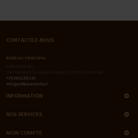
CONTACTEZ-NOUS
BUREAU PRINCIPAL
EdilParatiAcilia
Via Francesco Giuseppe Bressani, 3 00125 Roma Italia
+39.06.52.58.330
info@edilparatiacilia.it
INFORMATION
NOS SERVICES
MON COMPTE