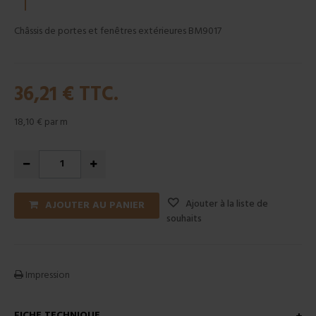
Châssis de portes et fenêtres extérieures BM9017
36,21 €
TTC.
18,10 €
par m
Ajouter à la liste de
AJOUTER AU PANIER
souhaits
Impression
FICHE TECHNIQUE