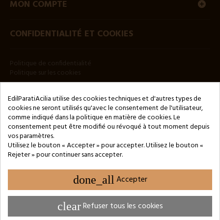
MON COMPTE
CONFIDENTIALITÉ ET COOKIES
Politique de confidentialité
Politique sur les cookies
BULLETIN
EdilParatiAcilia utilise des cookies techniques et d'autres types de
cookies ne seront utilisés qu'avec le consentement de l'utilisateur,
comme indiqué dans la politique en matière de cookies. Le
consentement peut être modifié ou révoqué à tout moment depuis
vos paramètres.
Utilisez le bouton « Accepter » pour accepter. Utilisez le bouton «
Rejeter » pour continuer sans accepter.
Copyright © 2024 by 3Enne s.r.l.s. P.IVA/C.F.: 13466181008
Numéro d'enregistrement REA : RM-1449325 - Registre du
Commerce de Rome
done_all
Accepter
Website Developed by M.Borzacchini - TestSide
clear
Refuser tous les cookies