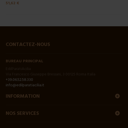
51,62 €
CONTACTEZ-NOUS
BUREAU PRINCIPAL
EdilParatiAcilia
Via Francesco Giuseppe Bressani, 3 00125 Roma Italia
+39.06.52.58.330
info@edilparatiacilia.it
INFORMATION
NOS SERVICES