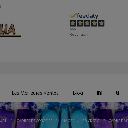
E
666
Recensioni
Les Meilleures Ventes
Blog
UEIL
>
CADRES DÉCORATIFS
>
IMAGES
>
BRICKSTYL
>
CADRE BM