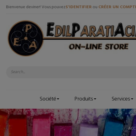
Bienvenue deviner! Vous pouvez
S'IDENTIFIER
ou
CRÉER UN COMPT
Société
Produits
Services
ACC