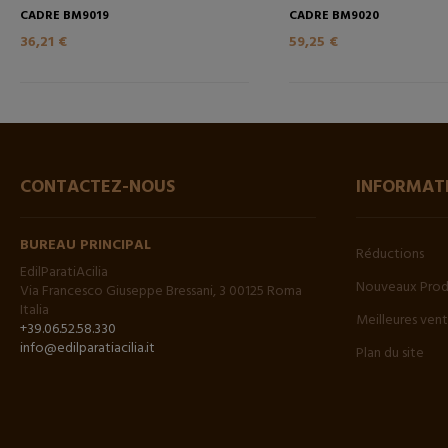
CADRE BM9019
CADRE BM9020
36,21 €
59,25 €
CONTACTEZ-NOUS
INFORMAT
BUREAU PRINCIPAL
Réductions
EdilParatiAcilia
Nouveaux Prod
Via Francesco Giuseppe Bressani, 3 00125 Roma
Italia
Meilleures ven
+39.06.52.58.330
info@edilparatiacilia.it
Plan du site