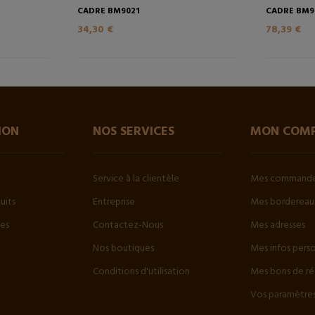
CADRE BM9021
CADRE BM9
34,30 €
78,39 €
ION
NOS SERVICES
MON COM
Service à la clientèle
Mes command
uits
Entreprise
Mes bordereaux
tes
Contactez-Nous
Mes adresses
Nos boutiques
Mes infos pers
Conditions d'utilisation
Mes bons de ré
Vos paramètres