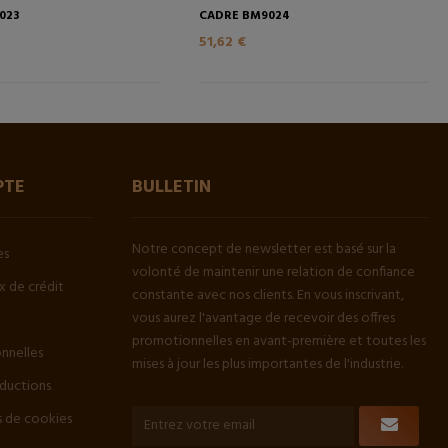
023
CADRE BM9024
51,62 €
PTE
BULLETIN
Notre concept de newsletter est basé sur la
es
volonté de maintenir une relation de confiance
 de crédit
constante avec nos clients. En vous inscrivant,
vous aurez l'avantage de recevoir des offres
promotionnelles en avant-première et toutes les
onnelles
mises à jour les plus importantes de l'industrie.
ductions
 de cookies