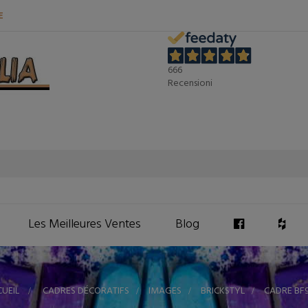
E
666
Recensioni
Les Meilleures Ventes
Blog
UEIL
>
CADRES DÉCORATIFS
>
IMAGES
>
BRICKSTYL
>
CADRE BF