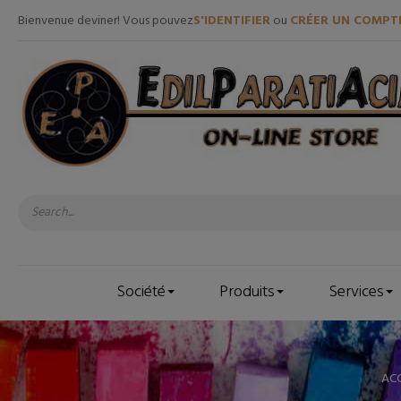
Bienvenue deviner! Vous pouvez
S'IDENTIFIER
ou
CRÉER UN COMPT
Société
Produits
Services
ACC