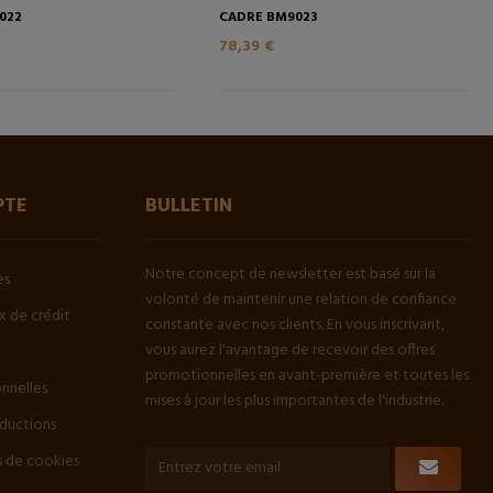
022
CADRE BM9023
78,39 €
PTE
BULLETIN
Notre concept de newsletter est basé sur la
es
volonté de maintenir une relation de confiance
 de crédit
constante avec nos clients. En vous inscrivant,
vous aurez l'avantage de recevoir des offres
promotionnelles en avant-première et toutes les
onnelles
mises à jour les plus importantes de l'industrie.
ductions
 de cookies