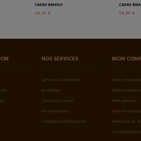
CADRE BM9021
CADRE BM9
34,30 €
54,95 €
ION
NOS SERVICES
MON COM
Service à la clientèle
Mes command
uits
Entreprise
Mes bordereaux
tes
Contactez-Nous
Mes adresses
Nos boutiques
Mes infos pers
Conditions d'utilisation
Mes bons de ré
Vos paramètres