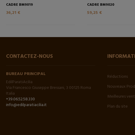
CADRE BM9019
CADRE BM9020
36,21 €
59,25 €
CONTACTEZ-NOUS
INFORMAT
BUREAU PRINCIPAL
Réductions
EdilParatiAcilia
Nouveaux Prod
Via Francesco Giuseppe Bressani, 3 00125 Roma
Italia
Meilleures ven
+39.06.52.58.330
info@edilparatiacilia.it
Plan du site