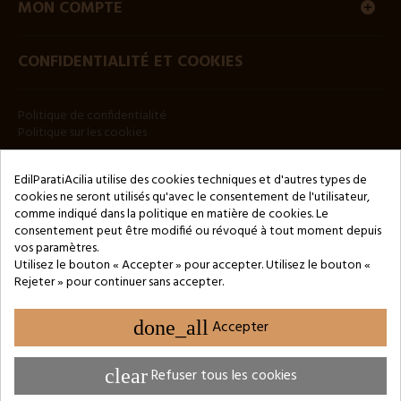
MON COMPTE
CONFIDENTIALITÉ ET COOKIES
Politique de confidentialité
Politique sur les cookies
BULLETIN
EdilParatiAcilia utilise des cookies techniques et d'autres types de
cookies ne seront utilisés qu'avec le consentement de l'utilisateur,
comme indiqué dans la politique en matière de cookies. Le
consentement peut être modifié ou révoqué à tout moment depuis
vos paramètres.
Utilisez le bouton « Accepter » pour accepter. Utilisez le bouton «
Rejeter » pour continuer sans accepter.
Copyright © 2024 by 3Enne s.r.l.s. P.IVA/C.F.: 13466181008
Numéro d'enregistrement REA : RM-1449325 - Registre du
Commerce de Rome
done_all
Accepter
Website Developed by M.Borzacchini - TestSide
clear
Refuser tous les cookies