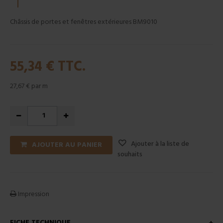
Châssis de portes et fenêtres extérieures BM9010
55,34 €
TTC.
27,67 €
par m
Ajouter à la liste de
AJOUTER AU PANIER
souhaits
Impression
FICHE TECHNIQUE