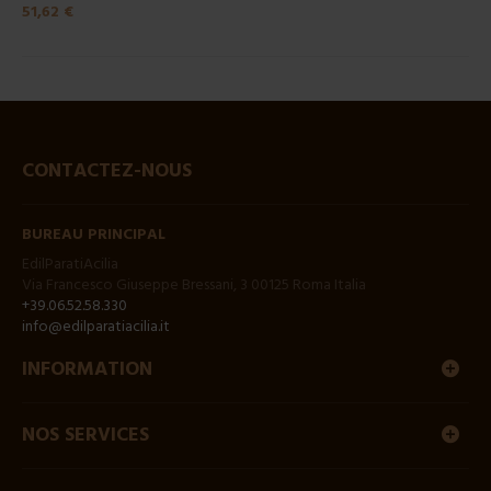
51,62 €
CONTACTEZ-NOUS
BUREAU PRINCIPAL
EdilParatiAcilia
Via Francesco Giuseppe Bressani, 3 00125 Roma Italia
+39.06.52.58.330
info@edilparatiacilia.it
INFORMATION
NOS SERVICES