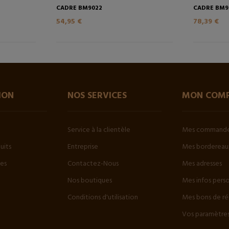
CADRE BM9022
CADRE BM9
54,95 €
78,39 €
ION
NOS SERVICES
MON COM
Service à la clientèle
Mes command
uits
Entreprise
Mes bordereaux
tes
Contactez-Nous
Mes adresses
Nos boutiques
Mes infos pers
Conditions d'utilisation
Mes bons de ré
Vos paramètres