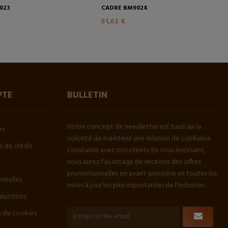
023
CADRE BM9024
51,62 €
PTE
BULLETIN
Notre concept de newsletter est basé sur la
es
volonté de maintenir une relation de confiance
 de crédit
constante avec nos clients. En vous inscrivant,
vous aurez l'avantage de recevoir des offres
promotionnelles en avant-première et toutes les
onnelles
mises à jour les plus importantes de l'industrie.
ductions
 de cookies