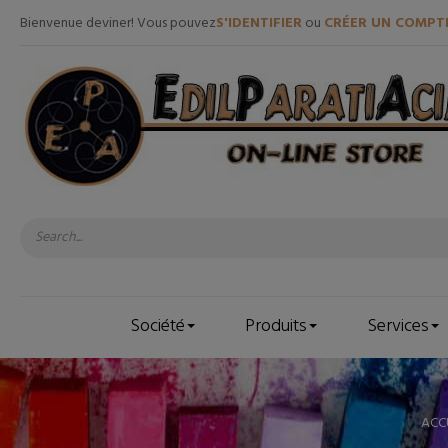
Bienvenue deviner! Vous pouvez
S'IDENTIFIER
ou
CRÉER UN COMPT
Société
Produits
Services
ACC