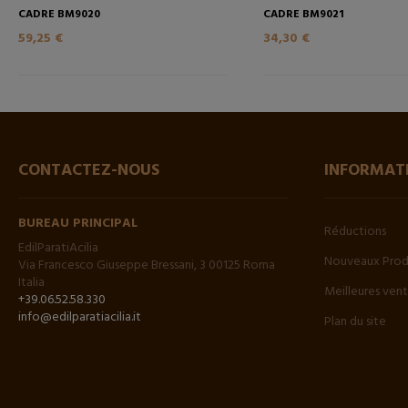
CADRE BM9020
CADRE BM9021
59,25 €
34,30 €
CONTACTEZ-NOUS
INFORMAT
BUREAU PRINCIPAL
Réductions
EdilParatiAcilia
Nouveaux Prod
Via Francesco Giuseppe Bressani, 3 00125 Roma
Italia
Meilleures ven
+39.06.52.58.330
info@edilparatiacilia.it
Plan du site