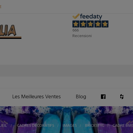
E
666
Recensioni
Les Meilleures Ventes
Blog
UEIL
>
CADRES DÉCORATIFS
>
IMAGES
>
BRICKSTYL
>
CADRE BM