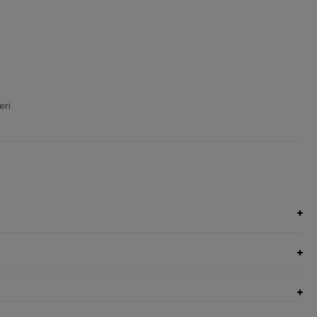
eri
Esaurito
AGGIUNGI NEL CARRELLO