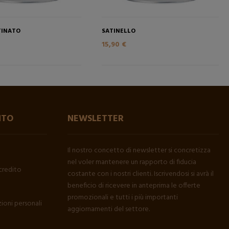
TINATO
SATINELLO
15,90 €
NTO
NEWSLETTER
Il nostro concetto di newsletter si concretizza
nel voler mantenere un rapporto di fiducia
credito
costante con i nostri clienti. Iscrivendosi si avrà il
beneficio di ricevere in anteprima le offerte
promozionali e tutti i più importanti
ioni personali
aggiornamenti del settore.