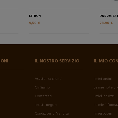
LITRON
DURUM SA
9,50 €
23,90 €
IONI
IL NOSTRO SERVIZIO
IL MIO CO
Assistenza clienti
I miei ordini
Chi Siamo
Le mie note di 
Contattaci
I miei indirizzi
I nostri negozi
Le mie informaz
Condizioni di Vendita
I miei buoni