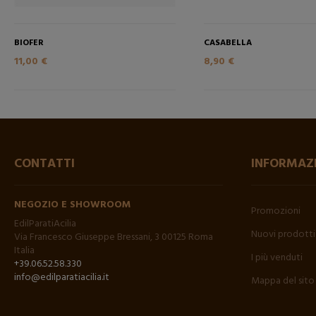
BIOFER
CASABELLA
11,00 €
8,90 €
CONTATTI
INFORMAZ
NEGOZIO E SHOWROOM
Promozioni
EdilParatiAcilia
Nuovi prodotti
Via Francesco Giuseppe Bressani, 3 00125 Roma
Italia
I più venduti
+39.06.52.58.330
info@edilparatiacilia.it
Mappa del sito