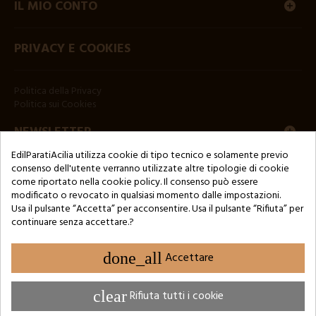
IL MIO CONTO
PRIVACY E COOKIES
Politica della Privacy
Politica sui Cookies
NEWSLETTER
EdilParatiAcilia utilizza cookie di tipo tecnico e solamente previo
consenso dell'utente verranno utilizzate altre tipologie di cookie
come riportato nella cookie policy. Il consenso può essere
modificato o revocato in qualsiasi momento dalle impostazioni.
Usa il pulsante “Accetta” per acconsentire. Usa il pulsante “Rifiuta” per
continuare senza accettare.?
Copyright © 2024 by 3Enne s.r.l.s. P.IVA/C.F.: 13466181008
Numero di iscrizione REA: RM-1449325 - Registro delle Imprese di
Roma
done_all
Accettare
Website Developed by M.Borzacchini - TestSide
clear
Rifiuta tutti i cookie