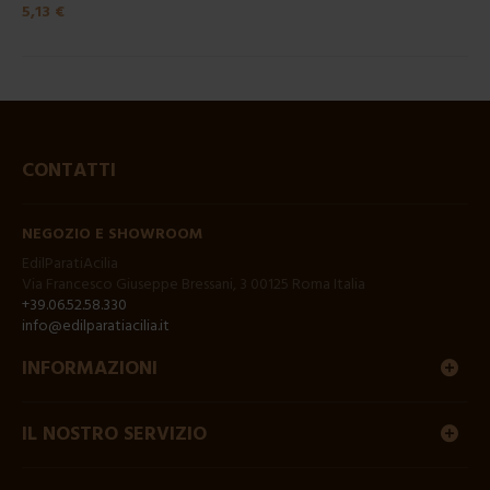
5,13 €
CONTATTI
NEGOZIO E SHOWROOM
EdilParatiAcilia
Via Francesco Giuseppe Bressani, 3 00125 Roma Italia
+39.06.52.58.330
info@edilparatiacilia.it
INFORMAZIONI
IL NOSTRO SERVIZIO