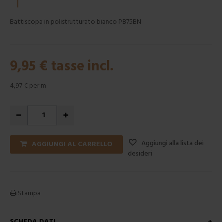
Battiscopa in polistrutturato bianco PB75BN
9,95 €
tasse incl.
4,97 €
per m
Aggiungi alla lista dei
AGGIUNGI AL CARRELLO
desideri
Stampa
SCHEDA DATI