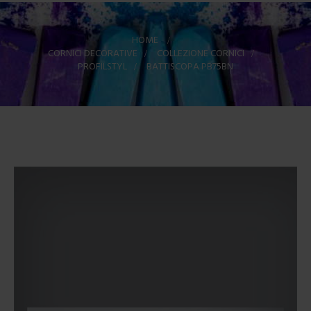
HOME
>
CORNICI DECORATIVE
>
COLLEZIONE CORNICI
>
PROFILSTYL
>
BATTISCOPA PB75BN