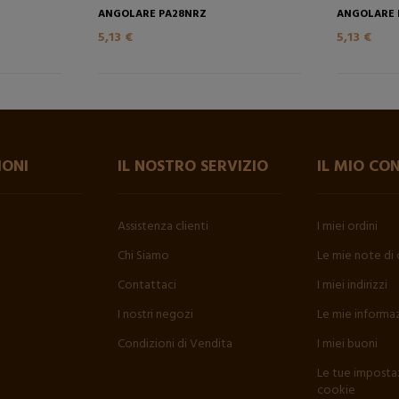
ANGOLARE PA28NRZ
ANGOLARE 
5,13 €
5,13 €
IONI
IL NOSTRO SERVIZIO
IL MIO CO
Assistenza clienti
I miei ordini
Chi Siamo
Le mie note di 
Contattaci
I miei indirizzi
I nostri negozi
Le mie informaz
Condizioni di Vendita
I miei buoni
Le tue impostaz
cookie