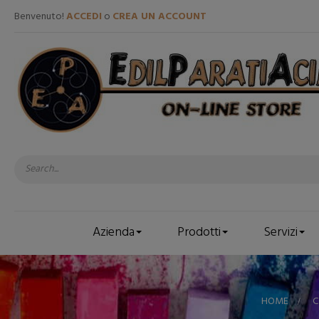
Benvenuto!
ACCEDI
o
CREA UN ACCOUNT
Azienda
Prodotti
Servizi
HOME
>
C