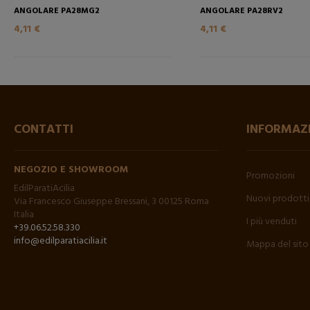
ANGOLARE PA28MG2
ANGOLARE PA28RV2
4,11 €
4,11 €
CONTATTI
INFORMAZ
NEGOZIO E SHOWROOM
Promozioni
EdilParatiAcilia
Nuovi prodotti
Via Francesco Giuseppe Bressani, 3 00125 Roma
Italia
I più venduti
+39.06.52.58.330
info@edilparatiacilia.it
Mappa del sito