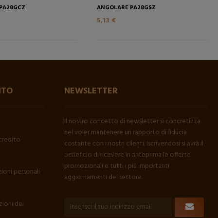
PA28GCZ
ANGOLARE PA28GSZ
5,13 €
NTO
NEWSLETTER
Il nostro concetto di newsletter si concretizza
nel voler mantenere un rapporto di fiducia
credito
costante con i nostri clienti. Iscrivendosi si avrà il
beneficio di ricevere in anteprima le offerte
promozionali e tutti i più importanti
ioni personali
aggiornamenti del settore.
ioni dei