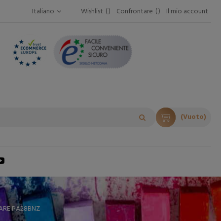
Italiano
Wishlist
Confrontare
Il mio account
(Vuoto)
ARE PA28BNZ