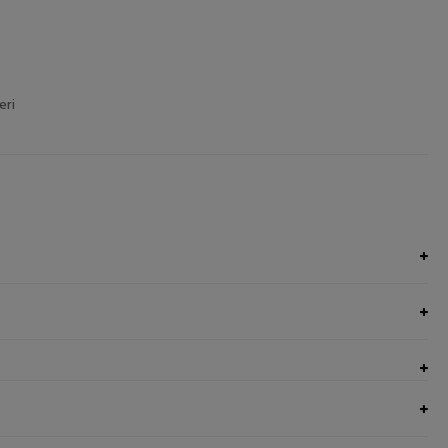
eri
UNGI NEL CARRELLO
AGGIUNGI NEL CARRELLO