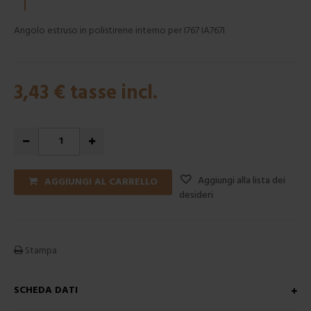
Angolo estruso in polistirene interno per I767 IA767I
3,43 €
tasse incl.
Aggiungi alla lista dei
AGGIUNGI AL CARRELLO
desideri
Stampa
SCHEDA DATI