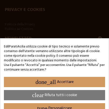
PRIVACY E COOKIES
Politica della Privacy
Politica sui Cookies
NEWSLETTER
EdilParatiAcilia utilizza cookie di tipo tecnico e solamente previo
consenso dell'utente verranno utilizzate altre tipologie di cookie
come riportato nella cookie policy. Il consenso può essere
modificato o revocato in qualsiasi momento dalle impostazioni.
Usa il pulsante “Accetta” per acconsentire. Usa il pulsante “Rifiuta” per
continuare senza accettare.?
Copyright © 2024 by 3Enne s.r.l.s. P.IVA/C.F.: 13466181008
Numero di iscrizione REA: RM-1449325 - Registro delle Imprese di
Roma
done_all
Accettare
Website Developed by M.Borzacchini - TestSide
clear
Rifiuta tutti i cookie
tune
Personalizzare