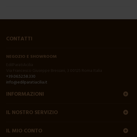
CONTATTI
NEGOZIO E SHOWROOM
EdilParatiAcilia
Via Francesco Giuseppe Bressani, 3 00125 Roma Italia
+39.06.52.58.330
info@edilparatiacilia.it
INFORMAZIONI
IL NOSTRO SERVIZIO
IL MIO CONTO