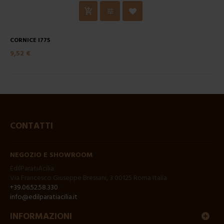
CORNICE I775
9,52 €
CONTATTI
NEGOZIO E SHOWROOM
EdilParatiAcilia
Via Francesco Giuseppe Bressani, 3 00125 Roma Italia
+39.06.52.58.330
info@edilparatiacilia.it
INFORMAZIONI