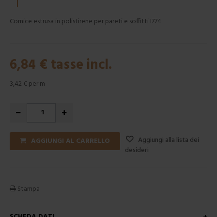
Cornice estrusa in polistirene per pareti e soffitti I774.
6,84 €
tasse incl.
3,42 €
per m
Aggiungi alla lista dei
AGGIUNGI AL CARRELLO
desideri
Stampa
SCHEDA DATI