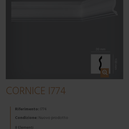
CORNICE I774
Riferimento:
I774
Condizione:
Nuovo prodotto
Elementi
8