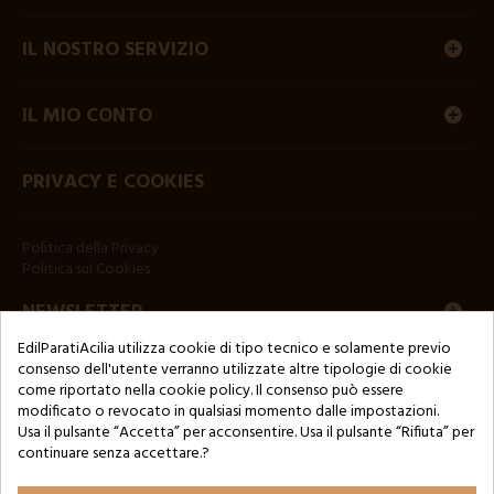
IL NOSTRO SERVIZIO
IL MIO CONTO
PRIVACY E COOKIES
Politica della Privacy
Politica sui Cookies
NEWSLETTER
EdilParatiAcilia utilizza cookie di tipo tecnico e solamente previo
consenso dell'utente verranno utilizzate altre tipologie di cookie
come riportato nella cookie policy. Il consenso può essere
modificato o revocato in qualsiasi momento dalle impostazioni.
Usa il pulsante “Accetta” per acconsentire. Usa il pulsante “Rifiuta” per
continuare senza accettare.?
Copyright © 2024 by 3Enne s.r.l.s. P.IVA/C.F.: 13466181008
Numero di iscrizione REA: RM-1449325 - Registro delle Imprese di