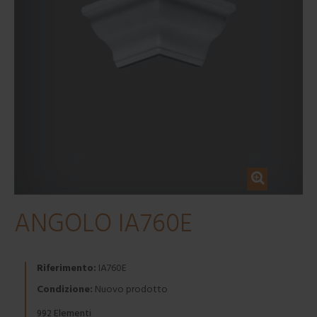
ANGOLO IA760E
Riferimento:
IA760E
Condizione:
Nuovo prodotto
Elementi
992