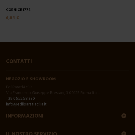
CORNICE I774
6,84 €
CONTATTI
NEGOZIO E SHOWROOM
EdilParatiAcilia
Via Francesco Giuseppe Bressani, 3 00125 Roma Italia
+39.06.52.58.330
info@edilparatiacilia.it
INFORMAZIONI
IL NOSTRO SERVIZIO