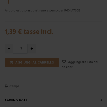
Angolo estruso in polistirene esterno per I760 IA760E
1,39 €
tasse incl.
Aggiungi alla lista dei
AGGIUNGI AL CARRELLO
desideri
Stampa
SCHEDA DATI