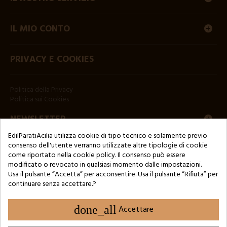
IL MIO CONTO
PRIVACY E COOKIES
Politica della Privacy
Politica sui Cookies
NEWSLETTER
EdilParatiAcilia utilizza cookie di tipo tecnico e solamente previo
consenso dell'utente verranno utilizzate altre tipologie di cookie
come riportato nella cookie policy. Il consenso può essere
modificato o revocato in qualsiasi momento dalle impostazioni.
Usa il pulsante “Accetta” per acconsentire. Usa il pulsante “Rifiuta” per
continuare senza accettare.?
Copyright © 2024 by 3Enne s.r.l.s. P.IVA/C.F.: 13466181008
Numero di iscrizione REA: RM-1449325 - Registro delle Imprese di
Roma
done_all
Accettare
Website Developed by M.Borzacchini - TestSide