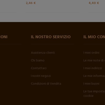
2,46 €
4,40 €
IONI
IL NOSTRO SERVIZIO
IL MIO CO
Assistenza clienti
I miei ordini
Chi Siamo
Le mie note di 
Contattaci
I miei indirizzi
I nostri negozi
Le mie informaz
Condizioni di Vendita
I miei buoni
Le tue impostaz
cookie