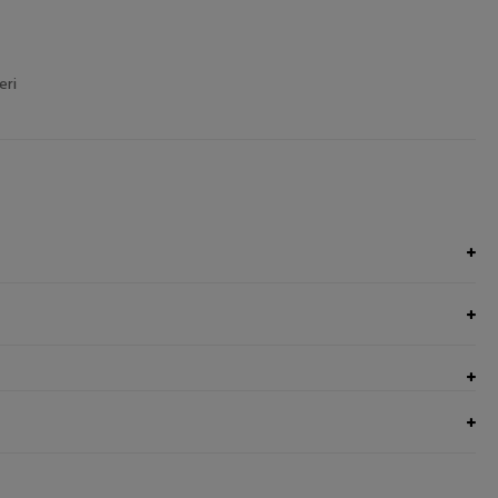
eri
UNGI NEL CARRELLO
AGGIUNGI NEL CARRELLO