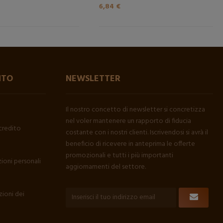
6,84 €
NTO
NEWSLETTER
Il nostro concetto di newsletter si concretizza
nel voler mantenere un rapporto di fiducia
credito
costante con i nostri clienti. Iscrivendosi si avrà il
beneficio di ricevere in anteprima le offerte
promozionali e tutti i più importanti
ioni personali
aggiornamenti del settore.
ioni dei