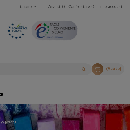
Italiano
Wishlist
Confrontare
Il mio account
(Vuoto)
O IA742E