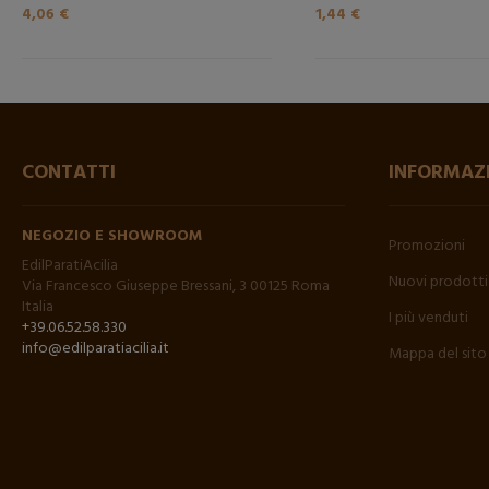
4,06 €
1,44 €
CONTATTI
INFORMAZ
NEGOZIO E SHOWROOM
Promozioni
EdilParatiAcilia
Nuovi prodotti
Via Francesco Giuseppe Bressani, 3 00125 Roma
Italia
I più venduti
+39.06.52.58.330
info@edilparatiacilia.it
Mappa del sito