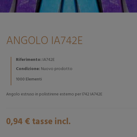
ANGOLO IA742E
Riferimento:
IA742E
Condizione:
Nuovo prodotto
Elementi
1000
Angolo estruso in polistirene esterno per I742 IA742E
0,94 €
tasse incl.