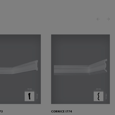
73
CORNICE I774