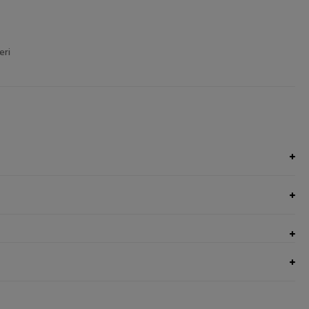
eri
UNGI NEL CARRELLO
AGGIUNGI NEL CARRELLO