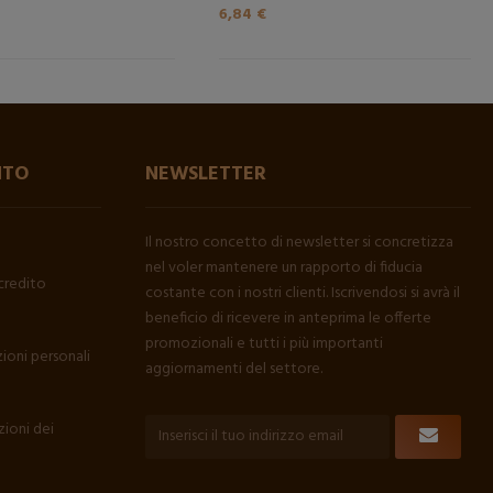
6,84 €
NTO
NEWSLETTER
Il nostro concetto di newsletter si concretizza
nel voler mantenere un rapporto di fiducia
credito
costante con i nostri clienti. Iscrivendosi si avrà il
beneficio di ricevere in anteprima le offerte
promozionali e tutti i più importanti
ioni personali
aggiornamenti del settore.
ioni dei