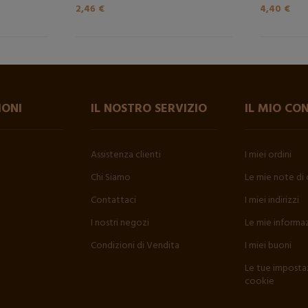
2,46 €
4,40 €
IONI
IL NOSTRO SERVIZIO
IL MIO CO
Assistenza clienti
I miei ordini
Chi Siamo
Le mie note di 
Contattaci
I miei indirizzi
I nostri negozi
Le mie informaz
Condizioni di Vendita
I miei buoni
Le tue impostaz
cookie