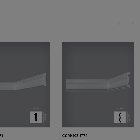
73
CORNICE I774