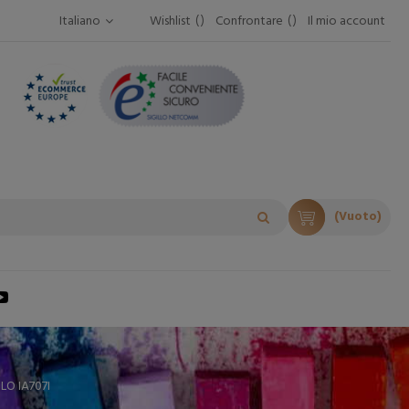
Italiano
Wishlist
Confrontare
Il mio account
(Vuoto)
O IA707I