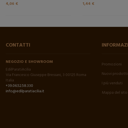
4,06 €
1,44 €
CONTATTI
INFORMAZ
NEGOZIO E SHOWROOM
Promozioni
EdilParatiAcilia
Nuovi prodotti
Via Francesco Giuseppe Bressani, 3 00125 Roma
Italia
I più venduti
+39.06.52.58.330
info@edilparatiacilia.it
Mappa del sito