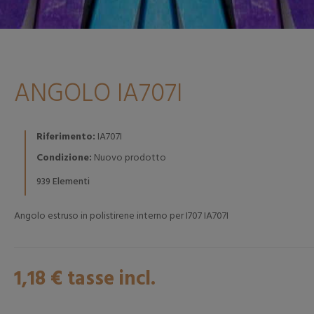
ANGOLO IA707I
Riferimento:
IA707I
Condizione:
Nuovo prodotto
Elementi
939
Angolo estruso in polistirene interno per I707 IA707I
1,18 €
tasse incl.