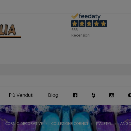
666
Recensioni
Più Venduti
Blog
>
CORNICI DECORATIVE
>
COLLEZIONE CORNICI
>
ITALSTYL
>
ANGOL