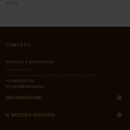
9,52 €
CONTATTI
NEGOZIO E SHOWROOM
EdilParatiAcilia
Via Francesco Giuseppe Bressani, 3 00125 Roma Italia
+39.06.52.58.330
info@edilparatiacilia.it
INFORMAZIONI
IL NOSTRO SERVIZIO