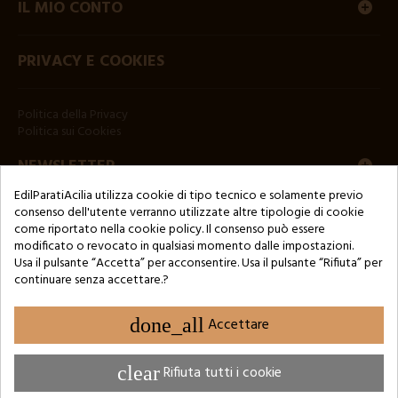
IL MIO CONTO
PRIVACY E COOKIES
Politica della Privacy
Politica sui Cookies
NEWSLETTER
EdilParatiAcilia utilizza cookie di tipo tecnico e solamente previo
consenso dell'utente verranno utilizzate altre tipologie di cookie
come riportato nella cookie policy. Il consenso può essere
modificato o revocato in qualsiasi momento dalle impostazioni.
Usa il pulsante “Accetta” per acconsentire. Usa il pulsante “Rifiuta” per
continuare senza accettare.?
Copyright © 2024 by 3Enne s.r.l.s. P.IVA/C.F.: 13466181008
Numero di iscrizione REA: RM-1449325 - Registro delle Imprese di
Roma
done_all
Accettare
Website Developed by M.Borzacchini - TestSide
clear
Rifiuta tutti i cookie