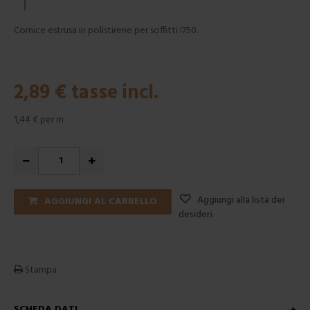
Cornice estrusa in polistirene per soffitti I750.
2,89 €
tasse incl.
1,44 €
per m
Aggiungi alla lista dei
AGGIUNGI AL CARRELLO
desideri
Stampa
SCHEDA DATI