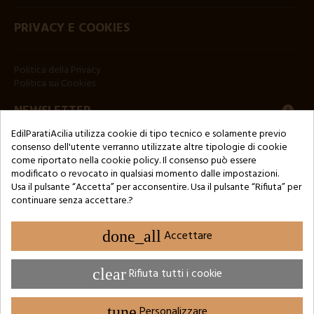
PRIVACY E COOKIES
Politica della Privacy
Politica sui Cookies
NEWSLETTER
EdilParatiAcilia utilizza cookie di tipo tecnico e solamente previo
consenso dell'utente verranno utilizzate altre tipologie di cookie
come riportato nella cookie policy. Il consenso può essere
modificato o revocato in qualsiasi momento dalle impostazioni.
Usa il pulsante “Accetta” per acconsentire. Usa il pulsante “Rifiuta” per
continuare senza accettare.?
Copyright © 2024 by 3Enne s.r.l.s. P.IVA/C.F.: 13466181008
Numero di iscrizione REA: RM-1449325 - Registro delle Imprese di
Roma
done_all
Accettare
Website Developed by M.Borzacchini - TestSide
clear
Rifiuta tutti i cookie
tune
Personalizzare