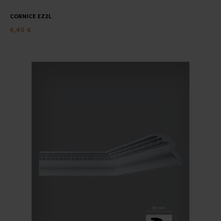
CORNICE EZ2L
6,40 €