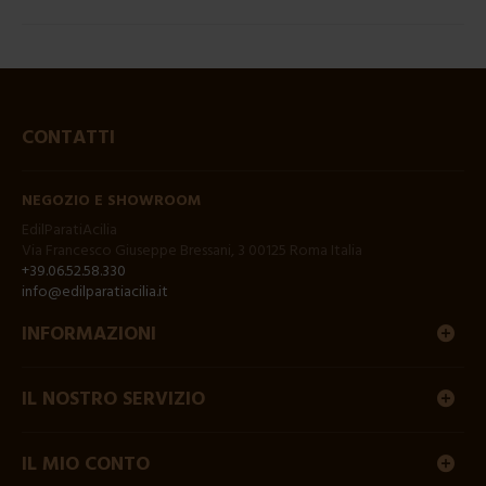
CONTATTI
NEGOZIO E SHOWROOM
EdilParatiAcilia
Via Francesco Giuseppe Bressani, 3 00125 Roma Italia
+39.06.52.58.330
info@edilparatiacilia.it
INFORMAZIONI
IL NOSTRO SERVIZIO
IL MIO CONTO