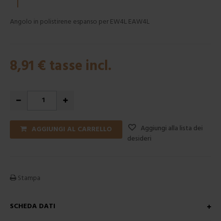
Angolo in polistirene espanso per EW4L EAW4L
8,91 €
tasse incl.
Aggiungi alla lista dei
AGGIUNGI AL CARRELLO
desideri
Stampa
SCHEDA DATI