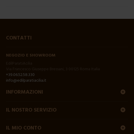
CONTATTI
NEGOZIO E SHOWROOM
EdilParatiAcilia
Via Francesco Giuseppe Bressani, 3 00125 Roma Italia
+39.06.52.58.330
info@edilparatiacilia.it
INFORMAZIONI
IL NOSTRO SERVIZIO
IL MIO CONTO