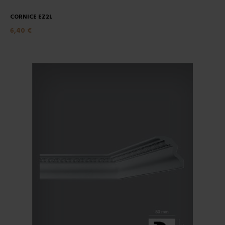
CORNICE EZ2L
6,40 €