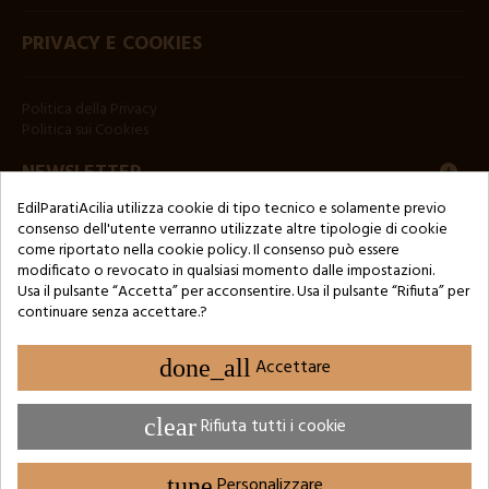
PRIVACY E COOKIES
Politica della Privacy
Politica sui Cookies
NEWSLETTER
EdilParatiAcilia utilizza cookie di tipo tecnico e solamente previo
consenso dell'utente verranno utilizzate altre tipologie di cookie
come riportato nella cookie policy. Il consenso può essere
modificato o revocato in qualsiasi momento dalle impostazioni.
Usa il pulsante “Accetta” per acconsentire. Usa il pulsante “Rifiuta” per
continuare senza accettare.?
Copyright © 2024 by 3Enne s.r.l.s. P.IVA/C.F.: 13466181008
Numero di iscrizione REA: RM-1449325 - Registro delle Imprese di
Roma
done_all
Accettare
Website Developed by M.Borzacchini - TestSide
clear
Rifiuta tutti i cookie
tune
Personalizzare