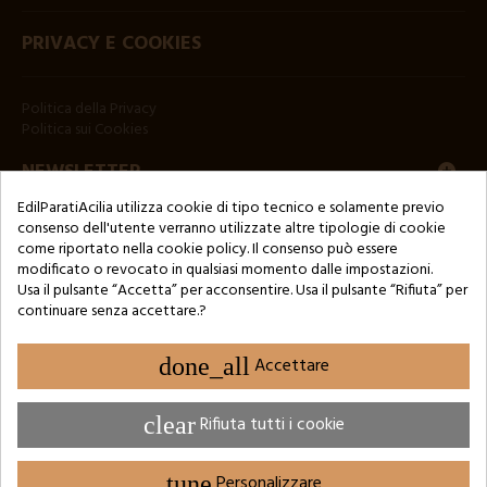
PRIVACY E COOKIES
Politica della Privacy
Politica sui Cookies
NEWSLETTER
EdilParatiAcilia utilizza cookie di tipo tecnico e solamente previo
consenso dell'utente verranno utilizzate altre tipologie di cookie
come riportato nella cookie policy. Il consenso può essere
modificato o revocato in qualsiasi momento dalle impostazioni.
Usa il pulsante “Accetta” per acconsentire. Usa il pulsante “Rifiuta” per
continuare senza accettare.?
Copyright © 2024 by 3Enne s.r.l.s. P.IVA/C.F.: 13466181008
Numero di iscrizione REA: RM-1449325 - Registro delle Imprese di
Roma
done_all
Accettare
Website Developed by M.Borzacchini - TestSide
clear
Rifiuta tutti i cookie
tune
Personalizzare