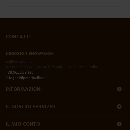
CONTATTI
NEGOZIO E SHOWROOM
EdilParatiAcilia
Via Francesco Giuseppe Bressani, 3 00125 Roma Italia
+39.06.52.58.330
info@edilparatiacilia.it
INFORMAZIONI
IL NOSTRO SERVIZIO
IL MIO CONTO