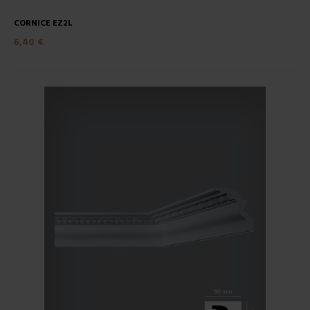
CORNICE EZ2L
6,40 €