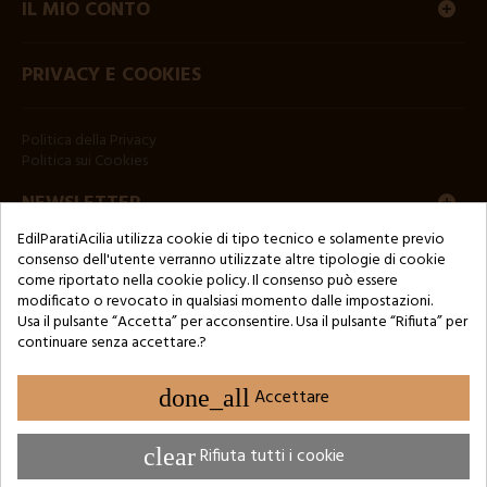
IL MIO CONTO
PRIVACY E COOKIES
Politica della Privacy
Politica sui Cookies
NEWSLETTER
EdilParatiAcilia utilizza cookie di tipo tecnico e solamente previo
consenso dell'utente verranno utilizzate altre tipologie di cookie
come riportato nella cookie policy. Il consenso può essere
modificato o revocato in qualsiasi momento dalle impostazioni.
Usa il pulsante “Accetta” per acconsentire. Usa il pulsante “Rifiuta” per
continuare senza accettare.?
Copyright © 2024 by 3Enne s.r.l.s. P.IVA/C.F.: 13466181008
Numero di iscrizione REA: RM-1449325 - Registro delle Imprese di
Roma
done_all
Accettare
Website Developed by M.Borzacchini - TestSide
clear
Rifiuta tutti i cookie