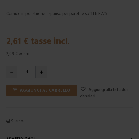
Cornice in polistirene espanso per pareti e soffitti EW6L
2,61 €
tasse incl.
2,09 €
per m
Aggiungi alla lista dei
AGGIUNGI AL CARRELLO
desideri
Stampa
SCHEDA DATI