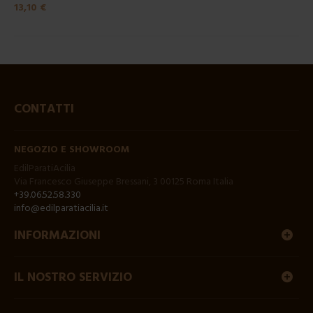
13,10 €
CONTATTI
NEGOZIO E SHOWROOM
EdilParatiAcilia
Via Francesco Giuseppe Bressani, 3 00125 Roma Italia
+39.06.52.58.330
info@edilparatiacilia.it
INFORMAZIONI
IL NOSTRO SERVIZIO