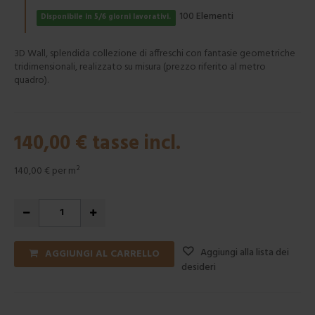
Elementi
100
Disponibile in 5/6 giorni lavorativi.
3D Wall, splendida collezione di affreschi con fantasie geometriche
tridimensionali, realizzato su misura (prezzo riferito al metro
quadro).
140,00 €
tasse incl.
140,00 €
per m²
Aggiungi alla lista dei
AGGIUNGI AL CARRELLO
desideri