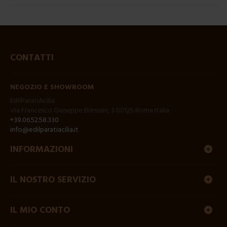
CONTATTI
NEGOZIO E SHOWROOM
EdilParatiAcilia
Via Francesco Giuseppe Bressani, 3 00125 Roma Italia
+39.06.52.58.330
info@edilparatiacilia.it
INFORMAZIONI
IL NOSTRO SERVIZIO
IL MIO CONTO