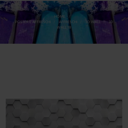
HOME
>
POSTER E AFFRESCHI
>
AFFRESCHI
>
3D WALL
>
3D
WALL 18