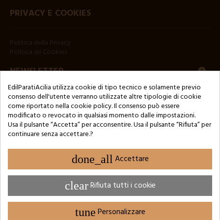
PRIVACY E COOKIES
Politica della Privacy
Politica sui Cookies
NEWSLETTER
EdilParatiAcilia utilizza cookie di tipo tecnico e solamente previo
consenso dell'utente verranno utilizzate altre tipologie di cookie
come riportato nella cookie policy. Il consenso può essere
modificato o revocato in qualsiasi momento dalle impostazioni.
Usa il pulsante “Accetta” per acconsentire. Usa il pulsante “Rifiuta” per
continuare senza accettare.?
Copyright © 2024 by 3Enne s.r.l.s. P.IVA/C.F.: 13466181008
Numero di iscrizione REA: RM-1449325 - Registro delle Imprese di
Roma
done_all
Accettare
Website Developed by M.Borzacchini - TestSide
clear
Rifiuta tutti i cookie
tune
Personalizzare
IMPOSTAZIONE DEI COOKIE