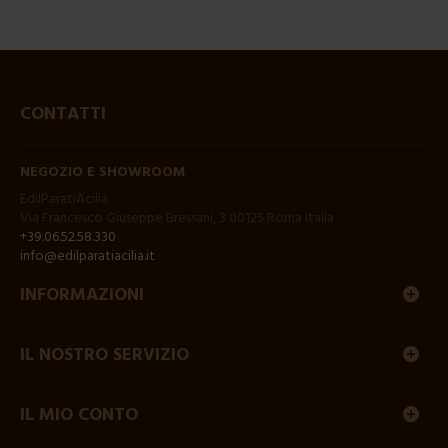
CONTATTI
NEGOZIO E SHOWROOM
EdilParatiAcilia
Via Francesco Giuseppe Bressani, 3 00125 Roma Italia
+39.06.52.58.330
info@edilparatiacilia.it
INFORMAZIONI
IL NOSTRO SERVIZIO
IL MIO CONTO