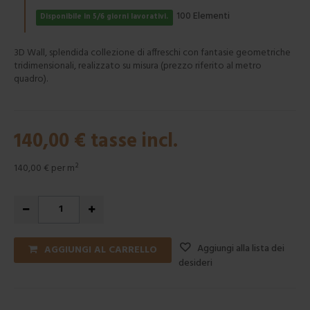
Elementi
100
Disponibile in 5/6 giorni lavorativi.
3D Wall, splendida collezione di affreschi con fantasie geometriche
tridimensionali, realizzato su misura (prezzo riferito al metro
quadro).
140,00 €
tasse incl.
140,00 €
per m²
Aggiungi alla lista dei
AGGIUNGI AL CARRELLO
desideri