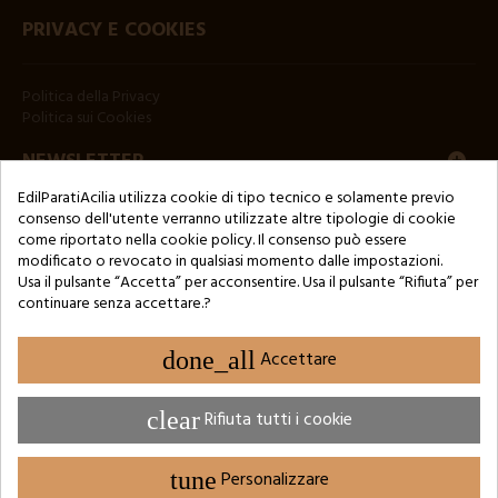
PRIVACY E COOKIES
Politica della Privacy
Politica sui Cookies
NEWSLETTER
EdilParatiAcilia utilizza cookie di tipo tecnico e solamente previo
consenso dell'utente verranno utilizzate altre tipologie di cookie
come riportato nella cookie policy. Il consenso può essere
modificato o revocato in qualsiasi momento dalle impostazioni.
Usa il pulsante “Accetta” per acconsentire. Usa il pulsante “Rifiuta” per
continuare senza accettare.?
Copyright © 2024 by 3Enne s.r.l.s. P.IVA/C.F.: 13466181008
Numero di iscrizione REA: RM-1449325 - Registro delle Imprese di
Roma
done_all
Accettare
Website Developed by M.Borzacchini - TestSide
clear
Rifiuta tutti i cookie
tune
Personalizzare
IMPOSTAZIONE DEI COOKIE