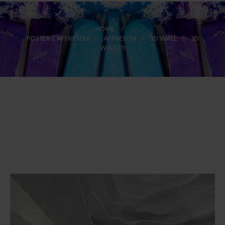
HOME
>
POSTER E AFFRESCHI
>
AFFRESCHI
>
3D WALL
>
3D
WALL 01